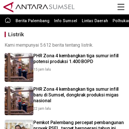
Berita Palembang
Info Sumsel
Lintas Daerah
Polhuk
Listrik
Kami mempunyai 5.612 berita tentang listrik.
PHR Zona 4 kembangkan tiga sumur infill
potensi produksi 1.400 BOPD
15 jam lalu
PHR Zona 4 kembangkan tiga sumur infill
baru di Sumsel, dongkrak produksi migas
nasional
22 jam lalu
Pemkot Palembang percepat pembangunan
proyek PSEL, target beroperasi tahun ini