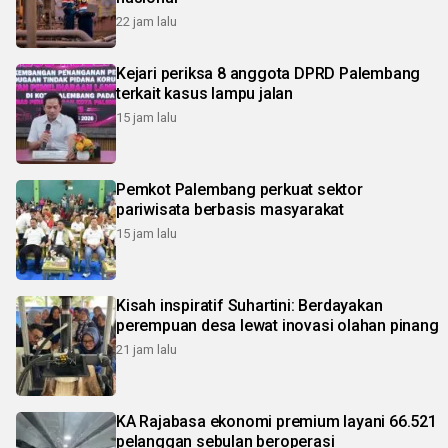
22 jam lalu
Kejari periksa 8 anggota DPRD Palembang
terkait kasus lampu jalan
15 jam lalu
Pemkot Palembang perkuat sektor
pariwisata berbasis masyarakat
15 jam lalu
Kisah inspiratif Suhartini: Berdayakan
perempuan desa lewat inovasi olahan pinang
21 jam lalu
KA Rajabasa ekonomi premium layani 66.521
pelanggan sebulan beroperasi