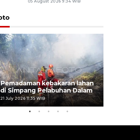
05 August 2026 9:34 WIB
oto
Pemadaman kebakaran lahan
Kebakaran
di Simpang Pelabuhan Dalam
Rambutan
21 July 2026 11:35 WIB
08 July 2026 