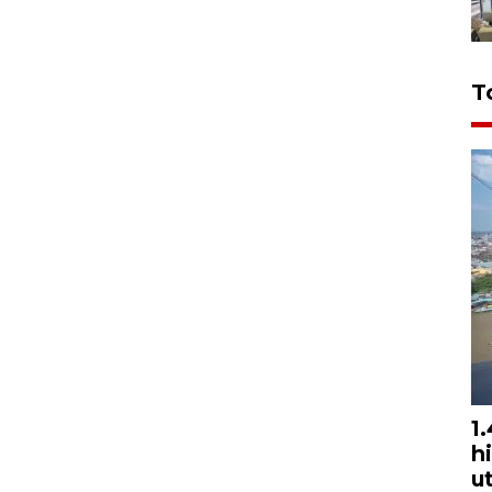
T
1
h
u