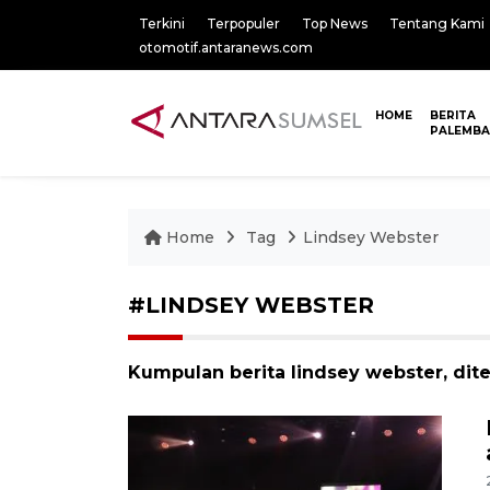
Terkini
Terpopuler
Top News
Tentang Kami
otomotif.antaranews.com
HOME
BERITA
PALEMB
Home
Tag
Lindsey Webster
#LINDSEY WEBSTER
Kumpulan berita lindsey webster, dit