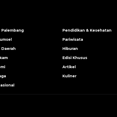
a Palembang
Pendidikan & Kesehatan
Sumsel
Pariwisata
s Daerah
Hiburan
ukam
Edisi Khusus
omi
Artikel
aga
Kuliner
nasional