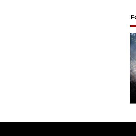
F
Alokasi anggaran untuk bibit
kopi arabika Gayo
15 June 2026 11:15 WIB