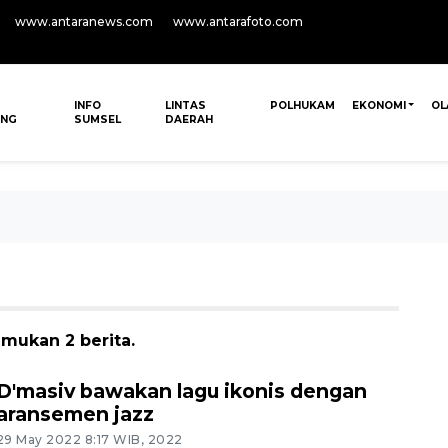
www.antaranews.com
www.antarafoto.com
INFO
LINTAS
POLHUKAM
EKONOMI
OL
ANG
SUMSEL
DAERAH
emukan 2 berita.
D'masiv bawakan lagu ikonis dengan
aransemen jazz
29 May 2022 8:17 WIB, 2022