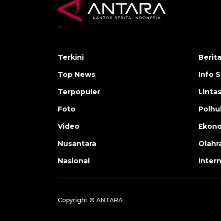
>
Terkini
Berit
Top News
Info 
Terpopuler
Linta
Foto
Polh
Video
Ekon
Nusantara
Olahr
Nasional
Inter
Copyright © ANTARA