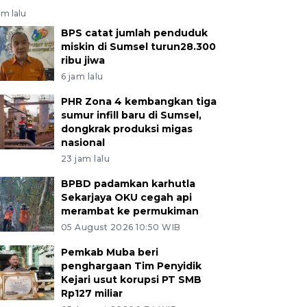
am lalu
BPS catat jumlah penduduk
miskin di Sumsel turun28.300
ribu jiwa
6 jam lalu
PHR Zona 4 kembangkan tiga
sumur infill baru di Sumsel,
dongkrak produksi migas
nasional
23 jam lalu
BPBD padamkan karhutla
Sekarjaya OKU cegah api
merambat ke permukiman
05 August 2026 10:50 WIB
Pemkab Muba beri
penghargaan Tim Penyidik
Kejari usut korupsi PT SMB
Rp127 miliar