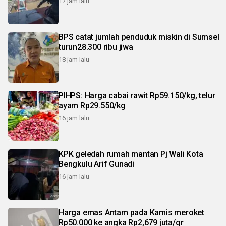
17 jam lalu
BPS catat jumlah penduduk miskin di Sumsel
turun28.300 ribu jiwa
18 jam lalu
PIHPS: Harga cabai rawit Rp59.150/kg, telur
ayam Rp29.550/kg
16 jam lalu
KPK geledah rumah mantan Pj Wali Kota
Bengkulu Arif Gunadi
16 jam lalu
Harga emas Antam pada Kamis meroket
Rp50.000 ke angka Rp2,679 juta/gr