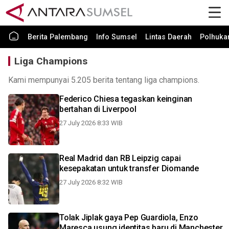
Berita Palembang
Info Sumsel
Lintas Daerah
Polhuk
Liga Champions
Kami mempunyai 5.205 berita tentang liga champions.
Federico Chiesa tegaskan keinginan
bertahan di Liverpool
27 July 2026 8:33 WIB
Real Madrid dan RB Leipzig capai
kesepakatan untuk transfer Diomande
27 July 2026 8:32 WIB
Tolak Jiplak gaya Pep Guardiola, Enzo
Maresca usung identitas baru di Manchester