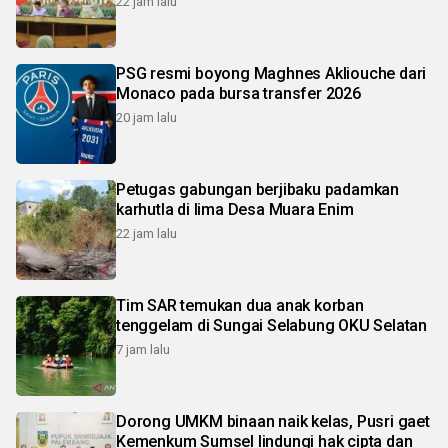
22 jam lalu
PSG resmi boyong Maghnes Akliouche dari
Monaco pada bursa transfer 2026
20 jam lalu
Petugas gabungan berjibaku padamkan
karhutla di lima Desa Muara Enim
22 jam lalu
Tim SAR temukan dua anak korban
tenggelam di Sungai Selabung OKU Selatan
7 jam lalu
Dorong UMKM binaan naik kelas, Pusri gaet
Kemenkum Sumsel lindungi hak cipta dan