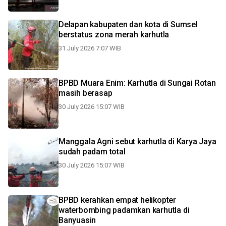
Delapan kabupaten dan kota di Sumsel
berstatus zona merah karhutla
31 July 2026 7:07 WIB
BPBD Muara Enim: Karhutla di Sungai Rotan
masih berasap
30 July 2026 15:07 WIB
Manggala Agni sebut karhutla di Karya Jaya
sudah padam total
30 July 2026 15:07 WIB
BPBD kerahkan empat helikopter
waterbombing padamkan karhutla di
Banyuasin