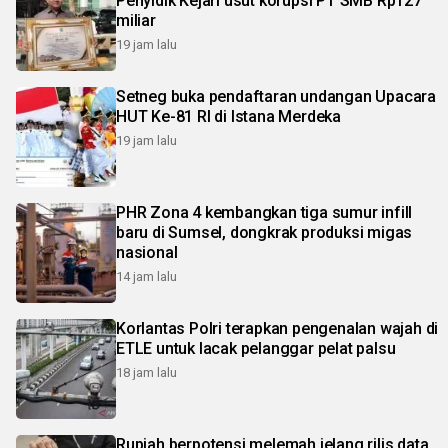
Penyidik Kejari usut korupsi PT SMB Rp127
miliar
19 jam lalu
Setneg buka pendaftaran undangan Upacara
HUT Ke-81 RI di Istana Merdeka
19 jam lalu
PHR Zona 4 kembangkan tiga sumur infill
baru di Sumsel, dongkrak produksi migas
nasional
14 jam lalu
Korlantas Polri terapkan pengenalan wajah di
ETLE untuk lacak pelanggar pelat palsu
18 jam lalu
Rupiah berpotensi melemah jelang rilis data