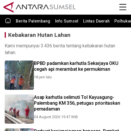
Berita Palembang
Info Sumsel
Lintas Daerah
Polhuk
Kebakaran Hutan Lahan
Kami mempunyai 3.436 berita tentang kebakaran hutan
lahan.
BPBD padamkan karhutla Sekarjaya OKU
cegah api merambat ke permukiman
18 jam lalu
Asap karhutla selimuti Tol Kayuagung-
Palembang KM 356, petugas prioritaskan
pemadaman
04 August 2026 19:47 WIB