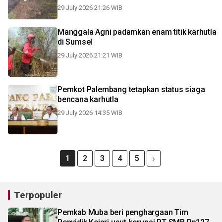
29 July 2026 21:26 WIB
Manggala Agni padamkan enam titik karhutla
di Sumsel
29 July 2026 21:21 WIB
Pemkot Palembang tetapkan status siaga
bencana karhutla
29 July 2026 14:35 WIB
1
2
3
4
5
Terpopuler
Pemkab Muba beri penghargaan Tim