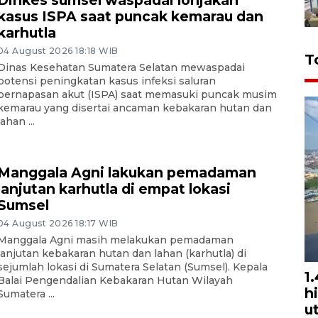
Dinkes sumsel waspadai lonjakan
kasus ISPA saat puncak kemarau dan
karhutla
04 August 2026 18:18 WIB
T
Dinas Kesehatan Sumatera Selatan mewaspadai
potensi peningkatan kasus infeksi saluran
pernapasan akut (ISPA) saat memasuki puncak musim
kemarau yang disertai ancaman kebakaran hutan dan
lahan ...
Manggala Agni lakukan pemadaman
lanjutan karhutla di empat lokasi
Sumsel
04 August 2026 18:17 WIB
Manggala Agni masih melakukan pemadaman
lanjutan kebakaran hutan dan lahan (karhutla) di
sejumlah lokasi di Sumatera Selatan (Sumsel). Kepala
1
Balai Pengendalian Kebakaran Hutan Wilayah
h
Sumatera ...
u