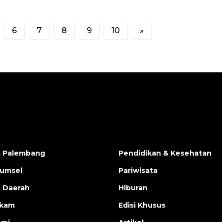
6
7
8
9
10
»
a Palembang
Pendidikan & Kesehatan
Sumsel
Pariwisata
s Daerah
Hiburan
ukam
Edisi Khusus