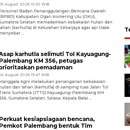
05 August 2026 10:50 WIB
Personel Badan Penanggulangan Bencana Daerah
(BPBD) Kabupaten Ogan Komering Ulu (OKU),
Sumatera Selatan memadamkan kebakaran hutan dan
lahan (karhutla) di Kelurahan Sekarjaya agar api tidak
T
menyebar ...
Asap karhutla selimuti Tol Kayuagung-
Palembang KM 356, petugas
prioritaskan pemadaman
04 August 2026 19:47 WIB
Manggala Agni melakukan penanganan kebakaran
hutan dan lahan (karhutla) di samping ruas Jalan Tol
Trans Sumatera (JTTS) Kayuagung-Palembang KM
356, Sumatera Selatan, Selasa. Kepala Balai ...
Perkuat kesiapsiagaan bencana,
Pemkot Palembang bentuk Tim