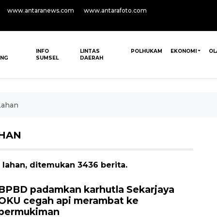
www.antaranews.com
www.antarafoto.com
INFO
LINTAS
POLHUKAM
EKONOMI
OL
ANG
SUMSEL
DAERAH
Lahan
AHAN
lahan, ditemukan 3436 berita.
BPBD padamkan karhutla Sekarjaya
OKU cegah api merambat ke
permukiman