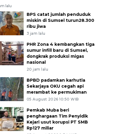
am lalu
BPS catat jumlah penduduk
miskin di Sumsel turun28.300
ribu jiwa
3 jam lalu
PHR Zona 4 kembangkan tiga
sumur infill baru di Sumsel,
dongkrak produksi migas
nasional
20 jam lalu
BPBD padamkan karhutla
Sekarjaya OKU cegah api
merambat ke permukiman
05 August 2026 10:50 WIB
Pemkab Muba beri
penghargaan Tim Penyidik
Kejari usut korupsi PT SMB
Rp127 miliar