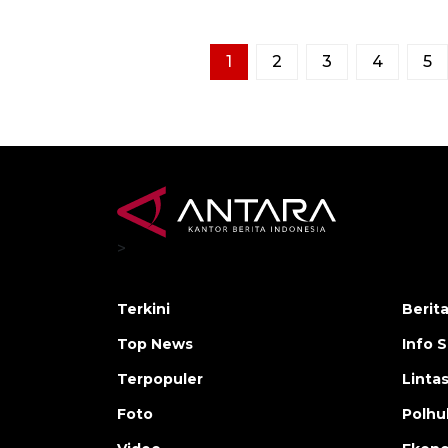
1
2
3
4
5
>
Terkini
Berit
Top News
Info 
Terpopuler
Linta
Foto
Polh