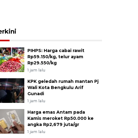
erkini
PIHPS: Harga cabai rawit
Rp59.150/kg, telur ayam
Rp29.550/kg
1 jam lalu
KPK geledah rumah mantan Pj
Wali Kota Bengkulu Arif
Gunadi
1 jam lalu
Harga emas Antam pada
Kamis meroket Rp50.000 ke
angka Rp2,679 juta/gr
1 jam lalu