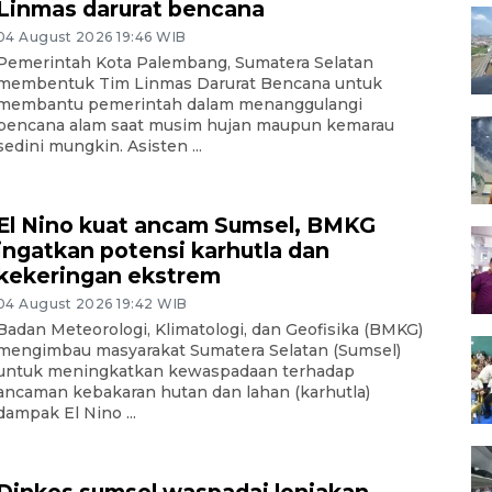
Linmas darurat bencana
04 August 2026 19:46 WIB
Pemerintah Kota Palembang, Sumatera Selatan
membentuk Tim Linmas Darurat Bencana untuk
membantu pemerintah dalam menanggulangi
bencana alam saat musim hujan maupun kemarau
sedini mungkin. Asisten ...
El Nino kuat ancam Sumsel, BMKG
ingatkan potensi karhutla dan
kekeringan ekstrem
04 August 2026 19:42 WIB
Badan Meteorologi, Klimatologi, dan Geofisika (BMKG)
mengimbau masyarakat Sumatera Selatan (Sumsel)
untuk meningkatkan kewaspadaan terhadap
ancaman kebakaran hutan dan lahan (karhutla)
dampak El Nino ...