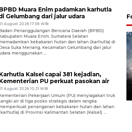
BPBD Muara Enim padamkan karhutla
di Gelumbang dari jalur udara
F
01 August 2026 17:58 WIB
Badan Penanggulangan Bencana Daerah (BPBD)
Kabupaten Muara Enim, Sumatera Selatan
memadamkan kebakaran hutan dan lahan (karhutla) di
Desa Suka Menang, Kecamatan Gelumbang dari jalur
udara menggunakan ...
Karhutla Kalsel capai 381 kejadian,
Alokasi anggaran untuk bibit
Kementerian PU perkuat pasokan air
kopi arabika Gayo
01 August 2026 10:21 WIB
15 June 2026 11:15 WIB
Kementerian Pekerjaan Umum (PU) menyiagakan truk
tangki air di tiga posko strategis dalam rangka
memperkuat penanganan kebakaran hutan dan lahan
(karhutla) di Provinsi Kalimantan Selatan (Kalsel). ...