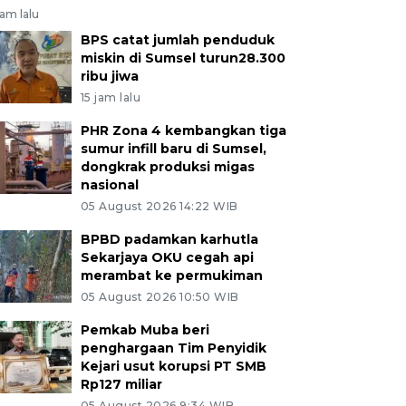
jam lalu
BPS catat jumlah penduduk
miskin di Sumsel turun28.300
ribu jiwa
15 jam lalu
PHR Zona 4 kembangkan tiga
sumur infill baru di Sumsel,
dongkrak produksi migas
nasional
05 August 2026 14:22 WIB
BPBD padamkan karhutla
Sekarjaya OKU cegah api
merambat ke permukiman
05 August 2026 10:50 WIB
Pemkab Muba beri
penghargaan Tim Penyidik
Kejari usut korupsi PT SMB
Rp127 miliar
05 August 2026 9:34 WIB