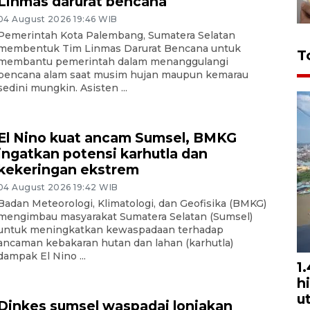
Linmas darurat bencana
04 August 2026 19:46 WIB
Pemerintah Kota Palembang, Sumatera Selatan
membentuk Tim Linmas Darurat Bencana untuk
T
membantu pemerintah dalam menanggulangi
bencana alam saat musim hujan maupun kemarau
sedini mungkin. Asisten ...
El Nino kuat ancam Sumsel, BMKG
ingatkan potensi karhutla dan
kekeringan ekstrem
04 August 2026 19:42 WIB
Badan Meteorologi, Klimatologi, dan Geofisika (BMKG)
mengimbau masyarakat Sumatera Selatan (Sumsel)
untuk meningkatkan kewaspadaan terhadap
ancaman kebakaran hutan dan lahan (karhutla)
dampak El Nino ...
1
h
u
Dinkes sumsel waspadai lonjakan