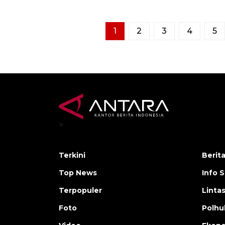
1
2
3
4
5
>
Terkini
Berit
Top News
Info 
Terpopuler
Linta
Foto
Polh