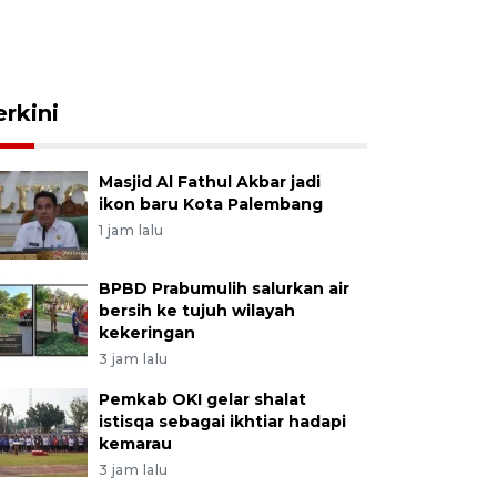
erkini
Masjid Al Fathul Akbar jadi
ikon baru Kota Palembang
1 jam lalu
BPBD Prabumulih salurkan air
bersih ke tujuh wilayah
kekeringan
3 jam lalu
Pemkab OKI gelar shalat
istisqa sebagai ikhtiar hadapi
kemarau
3 jam lalu