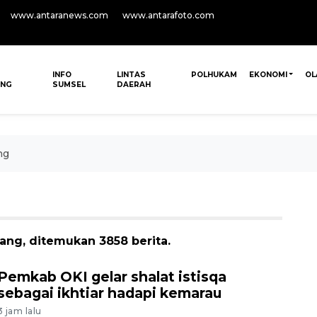
www.antaranews.com
www.antarafoto.com
INFO
LINTAS
POLHUKAM
EKONOMI
OL
ANG
SUMSEL
DAERAH
ng
ang, ditemukan 3858 berita.
Pemkab OKI gelar shalat istisqa
sebagai ikhtiar hadapi kemarau
3 jam lalu