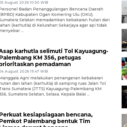
05 August 2026 10:50 WIB
Personel Badan Penanggulangan Bencana Daerah
(BPBD) Kabupaten Ogan Komering Ulu (OKU),
Sumatera Selatan memadamkan kebakaran hutan dan
lahan (karhutla) di Kelurahan Sekarjaya agar api tidak
menyebar ...
Asap karhutla selimuti Tol Kayuagung-
Palembang KM 356, petugas
prioritaskan pemadaman
04 August 2026 19:47 WIB
Manggala Agni melakukan penanganan kebakaran
hutan dan lahan (karhutla) di samping ruas Jalan Tol
Trans Sumatera (JTTS) Kayuagung-Palembang KM
356, Sumatera Selatan, Selasa. Kepala Balai ...
Perkuat kesiapsiagaan bencana,
Pemkot Palembang bentuk Tim