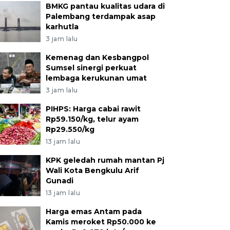
BMKG pantau kualitas udara di
Palembang terdampak asap
karhutla
3 jam lalu
Kemenag dan Kesbangpol
Sumsel sinergi perkuat
lembaga kerukunan umat
3 jam lalu
PIHPS: Harga cabai rawit
Rp59.150/kg, telur ayam
Rp29.550/kg
13 jam lalu
KPK geledah rumah mantan Pj
Wali Kota Bengkulu Arif
Gunadi
13 jam lalu
Harga emas Antam pada
Kamis meroket Rp50.000 ke