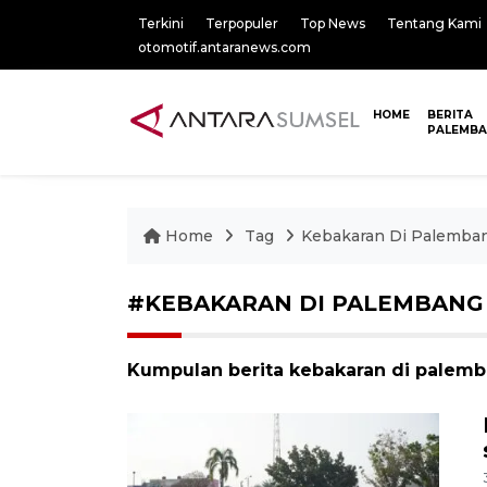
Terkini
Terpopuler
Top News
Tentang Kami
otomotif.antaranews.com
HOME
BERITA
PALEMB
Home
Tag
Kebakaran Di Palemba
#KEBAKARAN DI PALEMBANG
Kumpulan berita kebakaran di palemb