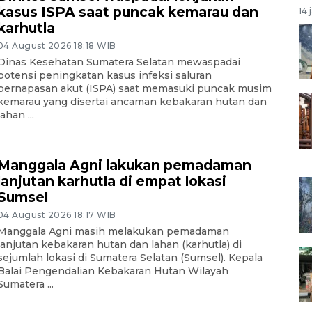
kasus ISPA saat puncak kemarau dan
14 
karhutla
04 August 2026 18:18 WIB
Dinas Kesehatan Sumatera Selatan mewaspadai
potensi peningkatan kasus infeksi saluran
pernapasan akut (ISPA) saat memasuki puncak musim
kemarau yang disertai ancaman kebakaran hutan dan
lahan ...
Manggala Agni lakukan pemadaman
lanjutan karhutla di empat lokasi
Sumsel
04 August 2026 18:17 WIB
Manggala Agni masih melakukan pemadaman
lanjutan kebakaran hutan dan lahan (karhutla) di
sejumlah lokasi di Sumatera Selatan (Sumsel). Kepala
Balai Pengendalian Kebakaran Hutan Wilayah
Sumatera ...