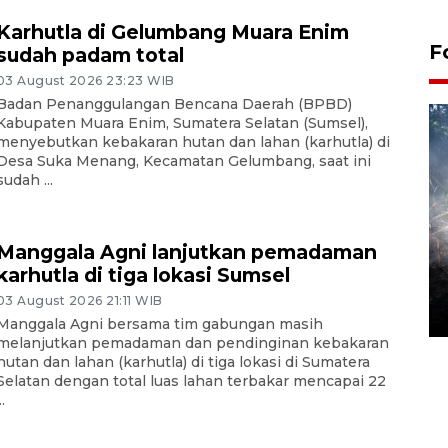
Karhutla di Gelumbang Muara Enim
F
sudah padam total
03 August 2026 23:23 WIB
Badan Penanggulangan Bencana Daerah (BPBD)
Kabupaten Muara Enim, Sumatera Selatan (Sumsel),
menyebutkan kebakaran hutan dan lahan (karhutla) di
Desa Suka Menang, Kecamatan Gelumbang, saat ini
sudah ...
Manggala Agni lanjutkan pemadaman
Alokasi anggaran untuk bibit
karhutla di tiga lokasi Sumsel
kopi arabika Gayo
03 August 2026 21:11 WIB
15 June 2026 11:15 WIB
Manggala Agni bersama tim gabungan masih
melanjutkan pemadaman dan pendinginan kebakaran
hutan dan lahan (karhutla) di tiga lokasi di Sumatera
Selatan dengan total luas lahan terbakar mencapai 22
..