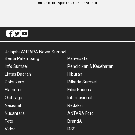
Unduh Mobile Apps untuk iOS dan Android
Jelajahi ANTARA News Sumsel
Berita Palembang
Pariwisata
Info Sumsel
Pendidikan & Kesehatan
Lintas Daerah
Hiburan
Polhukam
Pilkada Sumsel
Ekonomi
Edisi Khusus
Olahraga
Internasional
Nasional
Redaksi
Nusantara
ANTARA Foto
Foto
BrandA
Video
RSS