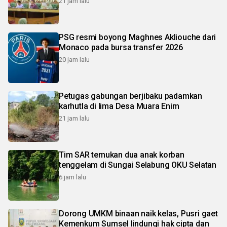
21 jam lalu
PSG resmi boyong Maghnes Akliouche dari
Monaco pada bursa transfer 2026
20 jam lalu
Petugas gabungan berjibaku padamkan
karhutla di lima Desa Muara Enim
21 jam lalu
Tim SAR temukan dua anak korban
tenggelam di Sungai Selabung OKU Selatan
6 jam lalu
Dorong UMKM binaan naik kelas, Pusri gaet
Kemenkum Sumsel lindungi hak cipta dan