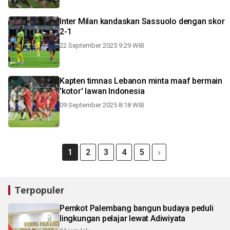
Inter Milan kandaskan Sassuolo dengan skor
2-1
22 September 2025 9:29 WIB
Kapten timnas Lebanon minta maaf bermain
'kotor' lawan Indonesia
09 September 2025 8:18 WIB
1
2
3
4
5
Terpopuler
Pemkot Palembang bangun budaya peduli
lingkungan pelajar lewat Adiwiyata