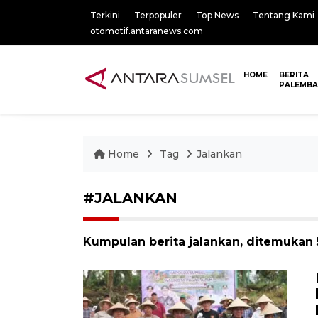
Terkini
Terpopuler
Top News
Tentang Kami
otomotif.antaranews.com
HOME
BERITA
PALEMB
Home
Tag
Jalankan
#JALANKAN
Kumpulan berita jalankan, ditemukan 5