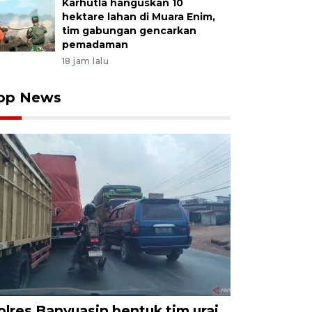
Karhutla hanguskan 10
hektare lahan di Muara Enim,
tim gabungan gencarkan
pemadaman
18 jam lalu
op News
olres Banyuasin bentuk tim urai