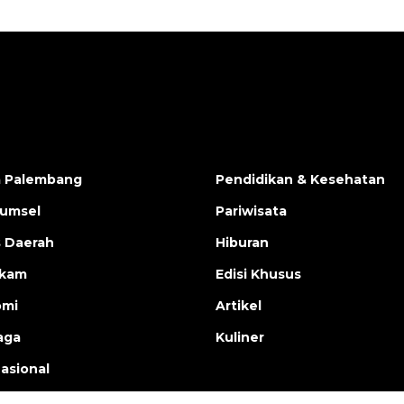
a Palembang
Pendidikan & Kesehatan
Sumsel
Pariwisata
s Daerah
Hiburan
ukam
Edisi Khusus
omi
Artikel
aga
Kuliner
nasional