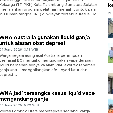
k
Keluarga (TP PKK) Kota Palembang, Sumatera Selatan
menjalankan program pelatihan menjahit untuk para
17 
ibu rumah tangga (IRT) di wilayah tersebut. Ketua TP
..
WNA Australia gunakan liquid ganja
untuk alasan obat depresi
04 June 2026 10:19 WIB
Warga negara asing asal Australia perempuan
berinisial BC mengaku menggunakan vape dengan
liquid berbahan senyawa alami dari ekstrak tanaman
ganja untuk menghilangkan efek nyeri lutut dan
depresi. ...
WNA jadi tersangka kasus liquid vape
mengandung ganja
03 June 2026 16:20 WIB
Polres Lombok Utara menetapkan seorang warga