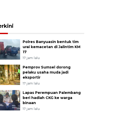
erkini
Polres Banyuasin bentuk tim
urai kemacetan di Jalintim KM
17
17 jam lalu
Pemprov Sumsel dorong
pelaku usaha muda jadi
eksportir
17 jam lalu
Lapas Perempuan Palembang
beri hadiah CKG ke warga
binaan
17 jam lalu