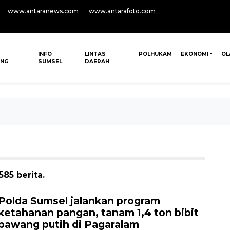
www.antaranews.com
www.antarafoto.com
INFO
LINTAS
POLHUKAM
EKONOMI
OL
ANG
SUMSEL
DAERAH
85 berita.
Polda Sumsel jalankan program
ketahanan pangan, tanam 1,4 ton bibit
bawang putih di Pagaralam