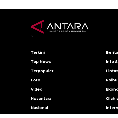
>
Terkini
Berit
Top News
Info 
Terpopuler
Linta
Foto
Polh
Video
Ekon
Nusantara
Olahr
Nasional
Inter