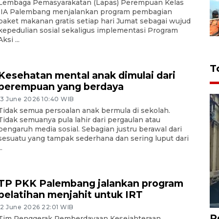
Lembaga Pemasyarakatan (Lapas) Perempuan Kelas
IIA Palembang menjalankan program pembagian
paket makanan gratis setiap hari Jumat sebagai wujud
kepedulian sosial sekaligus implementasi Program
Aksi ...
T
Kesehatan mental anak dimulai dari
perempuan yang berdaya
13 June 2026 10:40 WIB
Tidak semua persoalan anak bermula di sekolah.
Tidak semuanya pula lahir dari pergaulan atau
pengaruh media sosial. Sebagian justru berawal dari
sesuatu yang tampak sederhana dan sering luput dari
..
TP PKK Palembang jalankan program
pelatihan menjahit untuk IRT
12 June 2026 22:01 WIB
P
Tim Penggerak Pemberdayaan Kesejahteraan