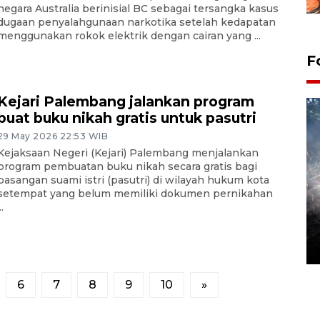
negara Australia berinisial BC sebagai tersangka kasus
dugaan penyalahgunaan narkotika setelah kedapatan
menggunakan rokok elektrik dengan cairan yang ...
F
Kejari Palembang jalankan program
buat buku nikah gratis untuk pasutri
29 May 2026 22:53 WIB
Kejaksaan Negeri (Kejari) Palembang menjalankan
program pembuatan buku nikah secara gratis bagi
pasangan suami istri (pasutri) di wilayah hukum kota
setempat yang belum memiliki dokumen pernikahan
..
Alokasi anggaran untuk bibit
kopi arabika Gayo
15 June 2026 11:15 WIB
6
7
8
9
10
»