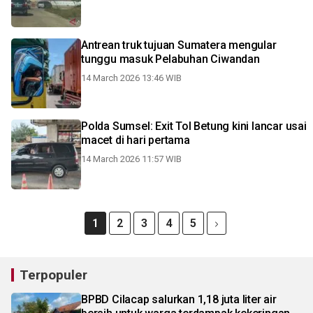
Antrean truk tujuan Sumatera mengular
tunggu masuk Pelabuhan Ciwandan
14 March 2026 13:46 WIB
Polda Sumsel: Exit Tol Betung kini lancar usai
macet di hari pertama
14 March 2026 11:57 WIB
1
2
3
4
5
Terpopuler
BPBD Cilacap salurkan 1,18 juta liter air