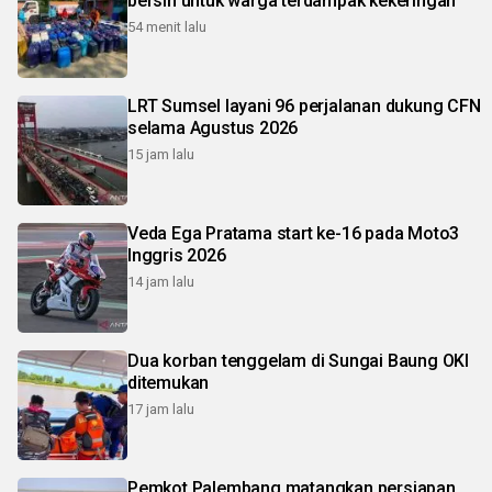
bersih untuk warga terdampak kekeringan
54 menit lalu
LRT Sumsel layani 96 perjalanan dukung CFN
selama Agustus 2026
15 jam lalu
Veda Ega Pratama start ke-16 pada Moto3
Inggris 2026
14 jam lalu
Dua korban tenggelam di Sungai Baung OKI
ditemukan
17 jam lalu
Pemkot Palembang matangkan persiapan