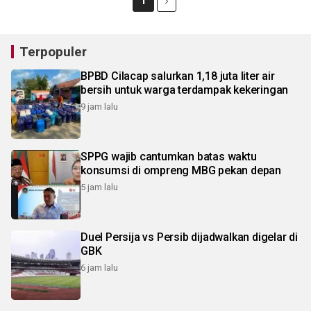
1
Terpopuler
BPBD Cilacap salurkan 1,18 juta liter air
bersih untuk warga terdampak kekeringan
9 jam lalu
SPPG wajib cantumkan batas waktu
konsumsi di ompreng MBG pekan depan
5 jam lalu
Duel Persija vs Persib dijadwalkan digelar di
GBK
6 jam lalu