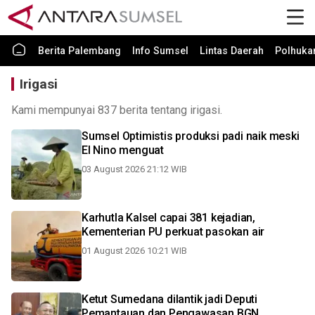
Berita Palembang
Info Sumsel
Lintas Daerah
Polhuk
Irigasi
Kami mempunyai 837 berita tentang irigasi.
Sumsel Optimistis produksi padi naik meski
El Nino menguat
03 August 2026 21:12 WIB
Karhutla Kalsel capai 381 kejadian,
Kementerian PU perkuat pasokan air
01 August 2026 10:21 WIB
Ketut Sumedana dilantik jadi Deputi
Pemantauan dan Pengawasan BGN