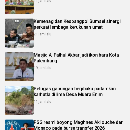
11 jam lalu
Kemenag dan Kesbangpol Sumsel sinergi
perkuat lembaga kerukunan umat
21 jam lalu
Masjid Al Fathul Akbar jadi ikon baru Kota
Palembang
19 jam lalu
Petugas gabungan berjibaku padamkan
karhutla di lima Desa Muara Enim
11 jam lalu
PSG resmi boyong Maghnes Akliouche dari
Monaco pada bursa transfer 2026