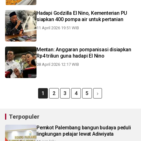
Hadapi Godzilla El Nino, Kementerian PU
siapkan 400 pompa air untuk pertanian
11 April 2026 19:51 WIB
Mentan: Anggaran pompanisasi disiapkan
Rp4 triliun guna hadapi El Nino
08 April 2026 12:17 WIB
1
2
3
4
5
Terpopuler
Pemkot Palembang bangun budaya peduli
lingkungan pelajar lewat Adiwiyata