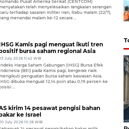
Komando Pusat Amerika Serikat (CENTCOM)
menyatakan telah menyelesaikan rangkaian serangan
baru terhadap sasaran militer Iran, Rabu malam (22/7),
yang menandai malam ke-12 secara ...
T
IHSG Kamis pagi menguat ikuti tren
positif bursa saham regional Asia
23 July 2026 11:42 WIB
Indeks Harga Saham Gabungan (IHSG) Bursa Efek
Indonesia (BEI) pada Kamis pagi, bergerak naik
mengikuti penguatan bursa saham kawasan Asia.
IHSG dibuka menguat 12,14 poin atau 0,19 persen ke
posisi ...
AS kirim 14 pesawat pengisi bahan
bakar ke Israel
20 July 2026 10:26 WIB
P
Sebanyak 14 pesawat pengisibahan bakar milik