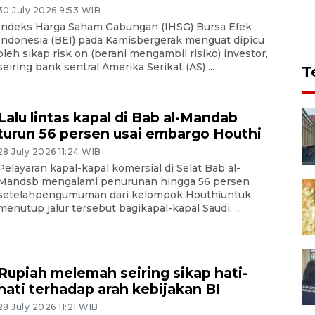
30 July 2026 9:53 WIB
Indeks Harga Saham Gabungan (IHSG) Bursa Efek
Indonesia (BEI) pada Kamisbergerak menguat dipicu
oleh sikap risk on (berani mengambil risiko) investor,
seiring bank sentral Amerika Serikat (AS) ...
T
Lalu lintas kapal di Bab al-Mandab
turun 56 persen usai embargo Houthi
28 July 2026 11:24 WIB
Pelayaran kapal-kapal komersial di Selat Bab al-
Mandsb mengalami penurunan hingga 56 persen
setelahpengumuman dari kelompok Houthiuntuk
menutup jalur tersebut bagikapal-kapal Saudi. ...
Rupiah melemah seiring sikap hati-
hati terhadap arah kebijakan BI
28 July 2026 11:21 WIB