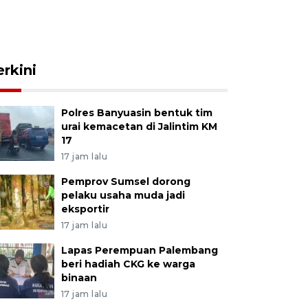
erkini
Polres Banyuasin bentuk tim
urai kemacetan di Jalintim KM
17
17 jam lalu
Pemprov Sumsel dorong
pelaku usaha muda jadi
eksportir
17 jam lalu
Lapas Perempuan Palembang
beri hadiah CKG ke warga
binaan
17 jam lalu