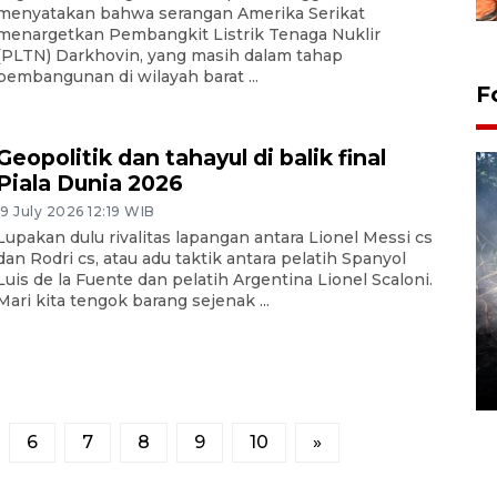
menyatakan bahwa serangan Amerika Serikat
menargetkan Pembangkit Listrik Tenaga Nuklir
(PLTN) Darkhovin, yang masih dalam tahap
pembangunan di wilayah barat ...
F
Geopolitik dan tahayul di balik final
Piala Dunia 2026
19 July 2026 12:19 WIB
Lupakan dulu rivalitas lapangan antara Lionel Messi cs
dan Rodri cs, atau adu taktik antara pelatih Spanyol
Luis de la Fuente dan pelatih Argentina Lionel Scaloni.
Mari kita tengok barang sejenak ...
Alokasi anggaran untuk bibit
kopi arabika Gayo
15 June 2026 11:15 WIB
6
7
8
9
10
»