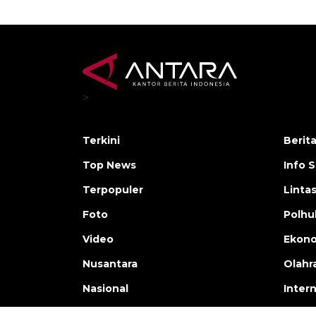
>
Terkini
Berit
Top News
Info 
Terpopuler
Linta
Foto
Polh
Video
Ekon
Nusantara
Olahr
Nasional
Inter