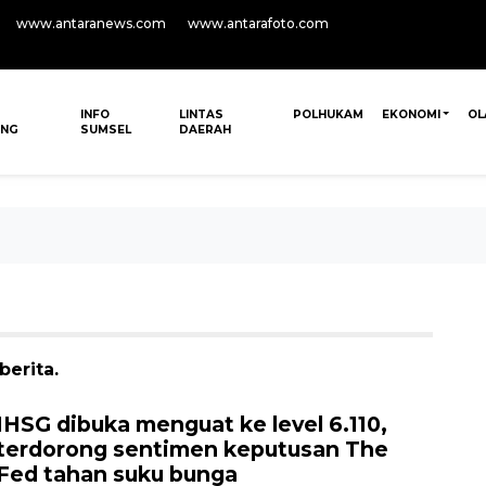
www.antaranews.com
www.antarafoto.com
INFO
LINTAS
POLHUKAM
EKONOMI
OL
ANG
SUMSEL
DAERAH
berita.
IHSG dibuka menguat ke level 6.110,
terdorong sentimen keputusan The
Fed tahan suku bunga