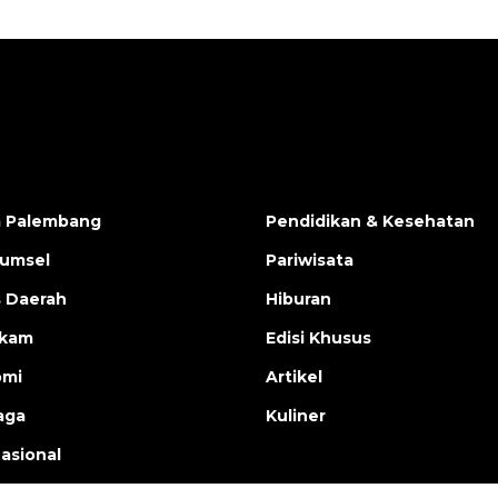
a Palembang
Pendidikan & Kesehatan
Sumsel
Pariwisata
s Daerah
Hiburan
ukam
Edisi Khusus
omi
Artikel
aga
Kuliner
nasional