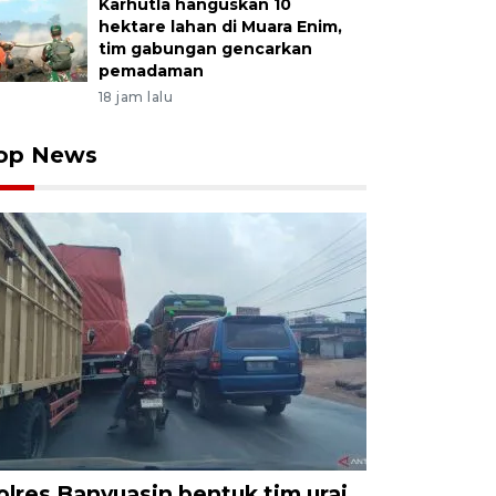
Karhutla hanguskan 10
hektare lahan di Muara Enim,
tim gabungan gencarkan
pemadaman
18 jam lalu
op News
olres Banyuasin bentuk tim urai