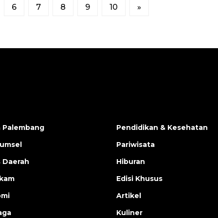
6
7
8
9
10
»
a Palembang
Pendidikan & Kesehatan
Sumsel
Pariwisata
s Daerah
Hiburan
ukam
Edisi Khusus
omi
Artikel
aga
Kuliner