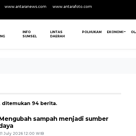
www.antaranews.com
www.antarafoto.com
INFO
LINTAS
POLHUKAM
EKONOMI
OL
ANG
SUMSEL
DAERAH
 ditemukan 94 berita.
Mengubah sampah menjadi sumber
daya
21 July 2026 12:00 WIB