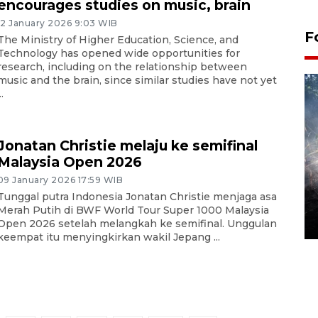
encourages studies on music, brain
12 January 2026 9:03 WIB
F
The Ministry of Higher Education, Science, and
Technology has opened wide opportunities for
research, including on the relationship between
music and the brain, since similar studies have not yet
..
Jonatan Christie melaju ke semifinal
Malaysia Open 2026
09 January 2026 17:59 WIB
Alokasi anggaran untuk bibit
Tunggal putra Indonesia Jonatan Christie menjaga asa
kopi arabika Gayo
Merah Putih di BWF World Tour Super 1000 Malaysia
15 June 2026 11:15 WIB
Open 2026 setelah melangkah ke semifinal. Unggulan
keempat itu menyingkirkan wakil Jepang ...