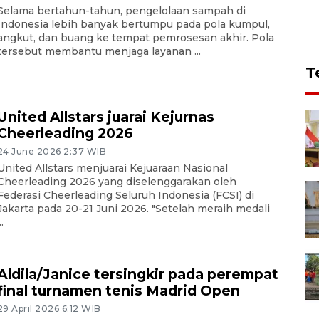
Selama bertahun-tahun, pengelolaan sampah di
Indonesia lebih banyak bertumpu pada pola kumpul,
angkut, dan buang ke tempat pemrosesan akhir. Pola
tersebut membantu menjaga layanan ...
T
United Allstars juarai Kejurnas
Cheerleading 2026
24 June 2026 2:37 WIB
United Allstars menjuarai Kejuaraan Nasional
Cheerleading 2026 yang diselenggarakan oleh
Federasi Cheerleading Seluruh Indonesia (FCSI) di
Jakarta pada 20-21 Juni 2026. "Setelah meraih medali
..
Aldila/Janice tersingkir pada perempat
final turnamen tenis Madrid Open
29 April 2026 6:12 WIB