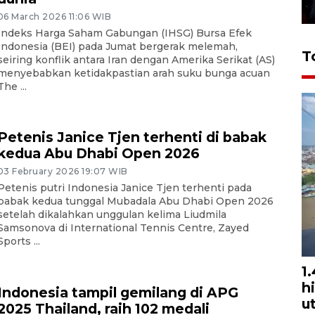
06 March 2026 11:06 WIB
Indeks Harga Saham Gabungan (IHSG) Bursa Efek
Indonesia (BEI) pada Jumat bergerak melemah,
T
seiring konflik antara Iran dengan Amerika Serikat (AS)
menyebabkan ketidakpastian arah suku bunga acuan
The ...
Petenis Janice Tjen terhenti di babak
kedua Abu Dhabi Open 2026
03 February 2026 19:07 WIB
Petenis putri Indonesia Janice Tjen terhenti pada
babak kedua tunggal Mubadala Abu Dhabi Open 2026
setelah dikalahkan unggulan kelima Liudmila
Samsonova di International Tennis Centre, Zayed
Sports ...
1
h
Indonesia tampil gemilang di APG
u
2025 Thailand, raih 102 medali