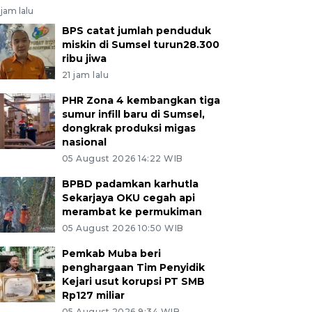
jam lalu
BPS catat jumlah penduduk
miskin di Sumsel turun28.300
ribu jiwa
21 jam lalu
PHR Zona 4 kembangkan tiga
sumur infill baru di Sumsel,
dongkrak produksi migas
nasional
05 August 2026 14:22 WIB
BPBD padamkan karhutla
Sekarjaya OKU cegah api
merambat ke permukiman
05 August 2026 10:50 WIB
Pemkab Muba beri
penghargaan Tim Penyidik
Kejari usut korupsi PT SMB
Rp127 miliar
05 August 2026 9:34 WIB