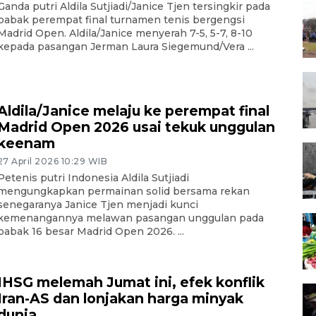
Ganda putri Aldila Sutjiadi/Janice Tjen tersingkir pada
babak perempat final turnamen tenis bergengsi
Madrid Open. Aldila/Janice menyerah 7-5, 5-7, 8-10
kepada pasangan Jerman Laura Siegemund/Vera ...
Aldila/Janice melaju ke perempat final
Madrid Open 2026 usai tekuk unggulan
keenam
27 April 2026 10:29 WIB
Petenis putri Indonesia Aldila Sutjiadi
mengungkapkan permainan solid bersama rekan
senegaranya Janice Tjen menjadi kunci
kemenangannya melawan pasangan unggulan pada
babak 16 besar Madrid Open 2026. ...
IHSG melemah Jumat ini, efek konflik
Iran-AS dan lonjakan harga minyak
dunia