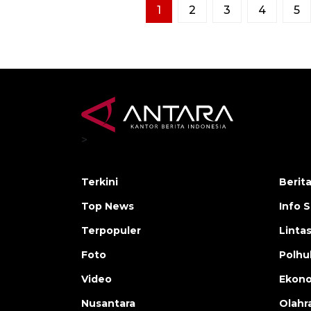
1
2
3
4
5
>
Terkini
Berit
Top News
Info 
Terpopuler
Linta
Foto
Polh
Video
Ekon
Nusantara
Olahr