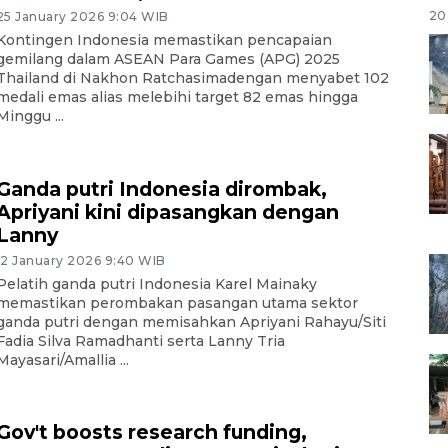
20 
25 January 2026 9:04 WIB
Kontingen Indonesia memastikan pencapaian
gemilang dalam ASEAN Para Games (APG) 2025
Thailand di Nakhon Ratchasimadengan menyabet 102
medali emas alias melebihi target 82 emas hingga
Minggu ...
Ganda putri Indonesia dirombak,
Apriyani kini dipasangkan dengan
Lanny
12 January 2026 9:40 WIB
Pelatih ganda putri Indonesia Karel Mainaky
memastikan perombakan pasangan utama sektor
ganda putri dengan memisahkan Apriyani Rahayu/Siti
Fadia Silva Ramadhanti serta Lanny Tria
Mayasari/Amallia ...
Gov't boosts research funding,