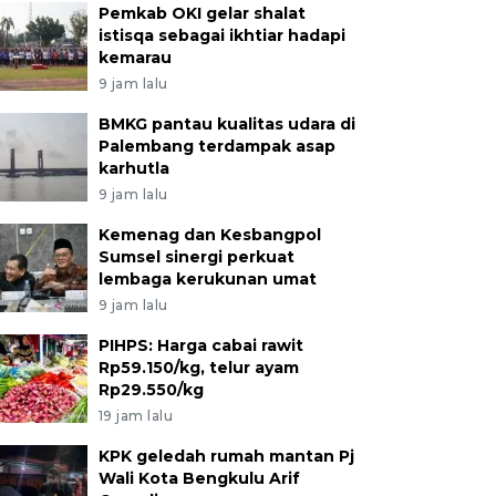
Pemkab OKI gelar shalat
istisqa sebagai ikhtiar hadapi
kemarau
9 jam lalu
BMKG pantau kualitas udara di
Palembang terdampak asap
karhutla
9 jam lalu
Kemenag dan Kesbangpol
Sumsel sinergi perkuat
lembaga kerukunan umat
9 jam lalu
PIHPS: Harga cabai rawit
Rp59.150/kg, telur ayam
Rp29.550/kg
19 jam lalu
KPK geledah rumah mantan Pj
Wali Kota Bengkulu Arif