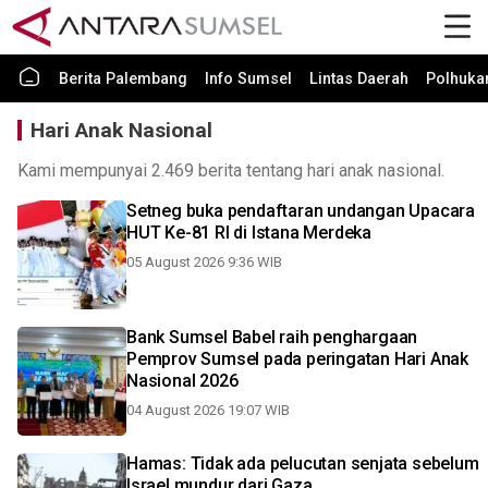
Berita Palembang
Info Sumsel
Lintas Daerah
Polhuk
Hari Anak Nasional
Kami mempunyai 2.469 berita tentang hari anak nasional.
Setneg buka pendaftaran undangan Upacara
HUT Ke-81 RI di Istana Merdeka
05 August 2026 9:36 WIB
Bank Sumsel Babel raih penghargaan
Pemprov Sumsel pada peringatan Hari Anak
Nasional 2026
04 August 2026 19:07 WIB
Hamas: Tidak ada pelucutan senjata sebelum
Israel mundur dari Gaza