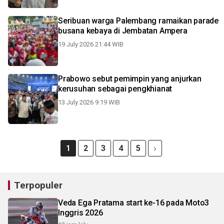
Seribuan warga Palembang ramaikan parade
busana kebaya di Jembatan Ampera
19 July 2026 21:44 WIB
Prabowo sebut pemimpin yang anjurkan
kerusuhan sebagai pengkhianat
13 July 2026 9:19 WIB
1
2
3
4
5
Terpopuler
Veda Ega Pratama start ke-16 pada Moto3
Inggris 2026