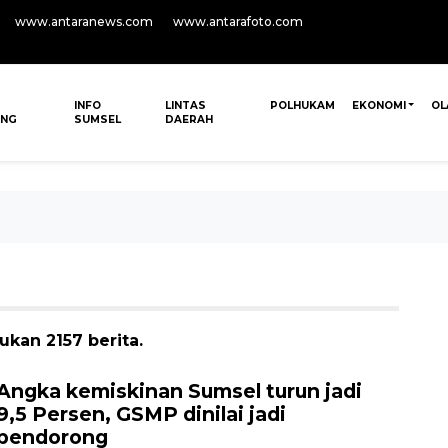
www.antaranews.com
www.antarafoto.com
INFO
LINTAS
POLHUKAM
EKONOMI
OL
ANG
SUMSEL
DAERAH
kan 2157 berita.
Angka kemiskinan Sumsel turun jadi
9,5 Persen, GSMP dinilai jadi
pendorong