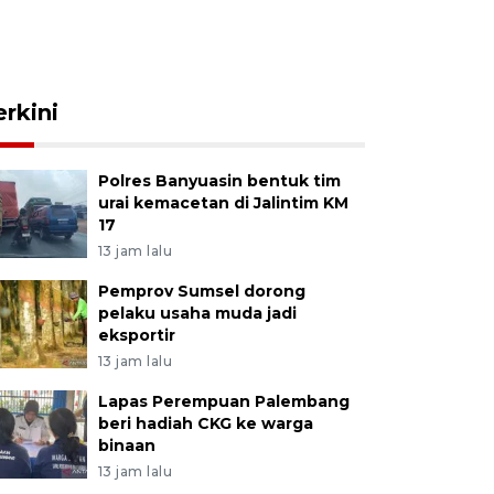
erkini
Polres Banyuasin bentuk tim
urai kemacetan di Jalintim KM
17
13 jam lalu
Pemprov Sumsel dorong
pelaku usaha muda jadi
eksportir
13 jam lalu
Lapas Perempuan Palembang
beri hadiah CKG ke warga
binaan
13 jam lalu