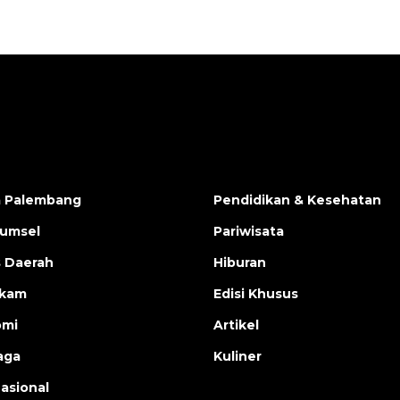
a Palembang
Pendidikan & Kesehatan
Sumsel
Pariwisata
s Daerah
Hiburan
ukam
Edisi Khusus
omi
Artikel
aga
Kuliner
nasional