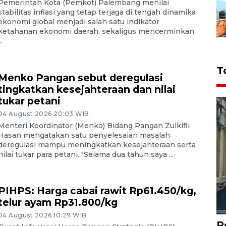
Pemerintah Kota (Pemkot) Palembang menilai
stabilitas inflasi yang tetap terjaga di tengah dinamika
ekonomi global menjadi salah satu indikator
ketahanan ekonomi daerah, sekaligus mencerminkan
..
T
Menko Pangan sebut deregulasi
tingkatkan kesejahteraan dan nilai
tukar petani
04 August 2026 20:03 WIB
Menteri Koordinator (Menko) Bidang Pangan Zulkifli
Hasan mengatakan satu penyelesaian masalah
deregulasi mampu meningkatkan kesejahteraan serta
nilai tukar para petani. "Selama dua tahun saya ...
PIHPS: Harga cabai rawit Rp61.450/kg,
telur ayam Rp31.800/kg
04 August 2026 10:29 WIB
P