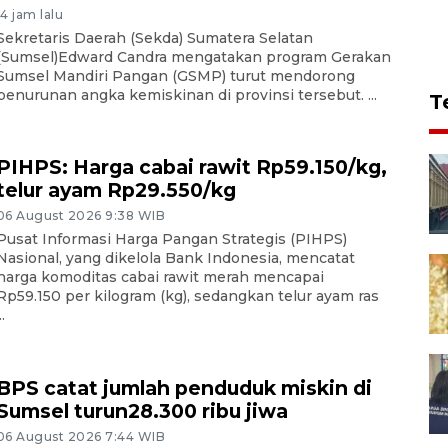
14 jam lalu
Sekretaris Daerah (Sekda) Sumatera Selatan
(Sumsel)Edward Candra mengatakan program Gerakan
Sumsel Mandiri Pangan (GSMP) turut mendorong
penurunan angka kemiskinan di provinsi tersebut. ...
T
PIHPS: Harga cabai rawit Rp59.150/kg,
telur ayam Rp29.550/kg
06 August 2026 9:38 WIB
Pusat Informasi Harga Pangan Strategis (PIHPS)
Nasional, yang dikelola Bank Indonesia, mencatat
harga komoditas cabai rawit merah mencapai
Rp59.150 per kilogram (kg), sedangkan telur ayam ras
..
BPS catat jumlah penduduk miskin di
Sumsel turun28.300 ribu jiwa
06 August 2026 7:44 WIB