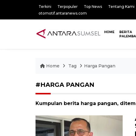
Terkini
Terpopuler
Top News
Tentang Kami
otomotif.antaranews.com
HOME
BERITA
PALEMB
Home
Tag
Harga Pangan
#HARGA PANGAN
Kumpulan berita harga pangan, ditemu