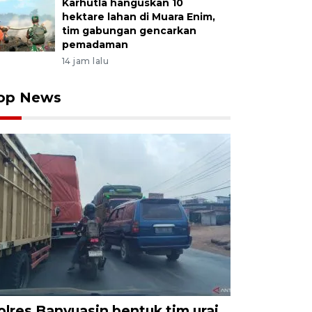
Karhutla hanguskan 10
hektare lahan di Muara Enim,
tim gabungan gencarkan
pemadaman
14 jam lalu
op News
olres Banyuasin bentuk tim urai