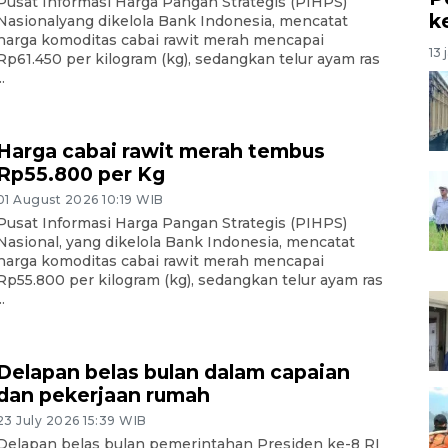
Pusat Informasi Harga Pangan Strategis (PIHPS)
k
Nasionalyang dikelola Bank Indonesia, mencatat
harga komoditas cabai rawit merah mencapai
13 
Rp61.450 per kilogram (kg), sedangkan telur ayam ras
..
Harga cabai rawit merah tembus
Rp55.800 per Kg
01 August 2026 10:19 WIB
Pusat Informasi Harga Pangan Strategis (PIHPS)
Nasional, yang dikelola Bank Indonesia, mencatat
harga komoditas cabai rawit merah mencapai
Rp55.800 per kilogram (kg), sedangkan telur ayam ras
..
Delapan belas bulan dalam capaian
dan pekerjaan rumah
23 July 2026 15:39 WIB
Delapan belas bulan pemerintahan Presiden ke-8 RI