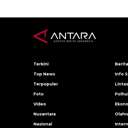
>
Terkini
Berit
Top News
Info 
Terpopuler
Linta
Foto
Polh
Video
Ekon
Nusantara
Olahr
Nasional
Inter