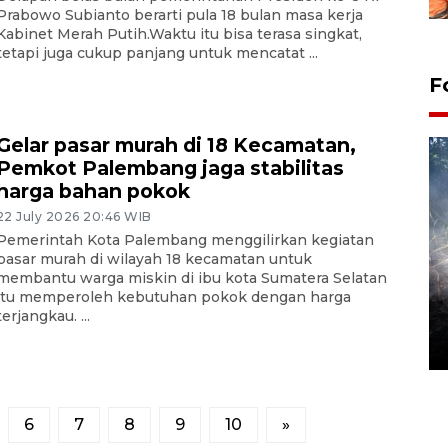
Prabowo Subianto berarti pula 18 bulan masa kerja
Kabinet Merah Putih.Waktu itu bisa terasa singkat,
tetapi juga cukup panjang untuk mencatat ...
F
Gelar pasar murah di 18 Kecamatan,
Pemkot Palembang jaga stabilitas
harga bahan pokok
22 July 2026 20:46 WIB
Pemerintah Kota Palembang menggilirkan kegiatan
pasar murah di wilayah 18 kecamatan untuk
membantu warga miskin di ibu kota Sumatera Selatan
Alokasi anggaran untuk bibit
itu memperoleh kebutuhan pokok dengan harga
kopi arabika Gayo
terjangkau. ...
15 June 2026 11:15 WIB
6
7
8
9
10
»