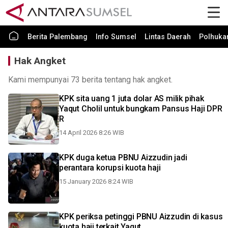
Berita Palembang
Info Sumsel
Lintas Daerah
Polhuk
Hak Angket
Kami mempunyai 73 berita tentang hak angket.
KPK sita uang 1 juta dolar AS milik pihak
Yaqut Cholil untuk bungkam Pansus Haji DPR
R
14 April 2026 8:26 WIB
KPK duga ketua PBNU Aizzudin jadi
perantara korupsi kuota haji
15 January 2026 8:24 WIB
KPK periksa petinggi PBNU Aizzudin di kasus
kuota haji terkait Yaqut