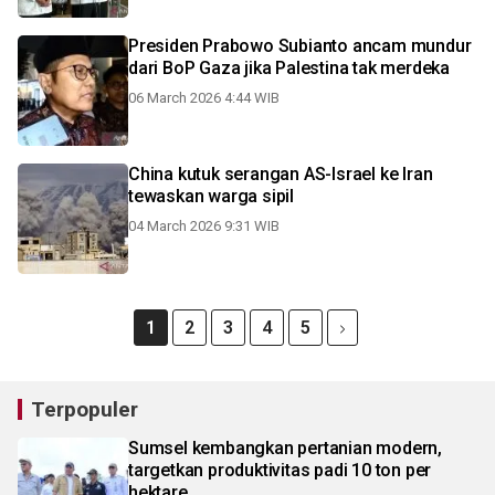
Presiden Prabowo Subianto ancam mundur
dari BoP Gaza jika Palestina tak merdeka
06 March 2026 4:44 WIB
China kutuk serangan AS-Israel ke Iran
tewaskan warga sipil
04 March 2026 9:31 WIB
1
2
3
4
5
Terpopuler
Sumsel kembangkan pertanian modern,
targetkan produktivitas padi 10 ton per
hektare