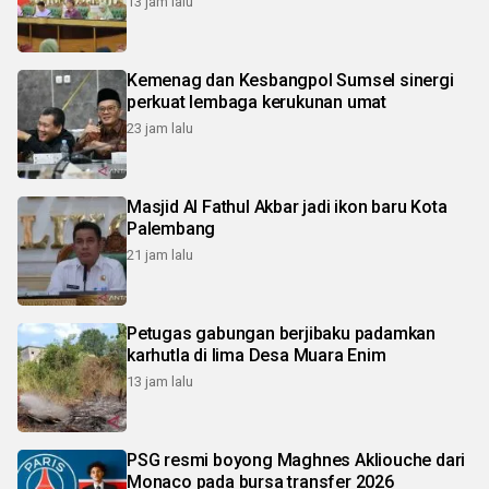
13 jam lalu
Kemenag dan Kesbangpol Sumsel sinergi
perkuat lembaga kerukunan umat
23 jam lalu
Masjid Al Fathul Akbar jadi ikon baru Kota
Palembang
21 jam lalu
Petugas gabungan berjibaku padamkan
karhutla di lima Desa Muara Enim
13 jam lalu
PSG resmi boyong Maghnes Akliouche dari
Monaco pada bursa transfer 2026