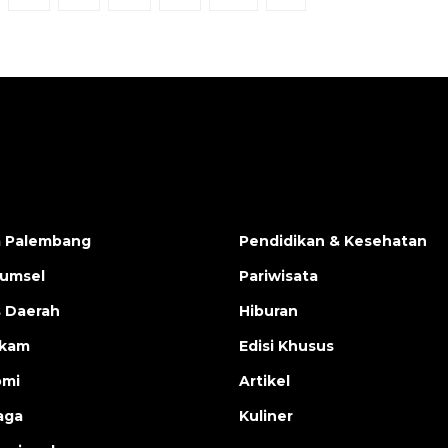
a Palembang
Pendidikan & Kesehatan
Sumsel
Pariwisata
s Daerah
Hiburan
ukam
Edisi Khusus
omi
Artikel
aga
Kuliner