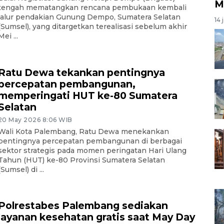
M
tengah mematangkan rencana pembukaan kembali
jalur pendakian Gunung Dempo, Sumatera Selatan
14 
(Sumsel), yang ditargetkan terealisasi sebelum akhir
Mei ...
Ratu Dewa tekankan pentingnya
percepatan pembangunan,
memperingati HUT ke-80 Sumatera
Selatan
20 May 2026 8:06 WIB
Wali Kota Palembang, Ratu Dewa menekankan
pentingnya percepatan pembangunan di berbagai
sektor strategis pada momen peringatan Hari Ulang
Tahun (HUT) ke-80 Provinsi Sumatera Selatan
(Sumsel) di ...
Polrestabes Palembang sediakan
layanan kesehatan gratis saat May Day