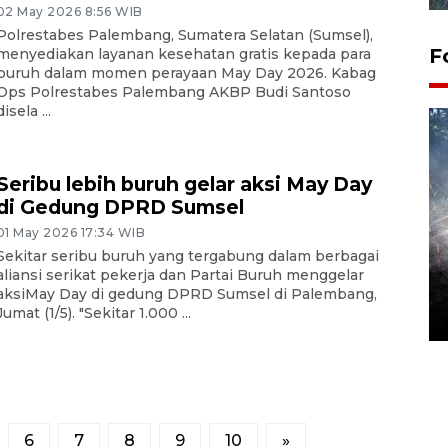
02 May 2026 8:56 WIB
Polrestabes Palembang, Sumatera Selatan (Sumsel),
F
menyediakan layanan kesehatan gratis kepada para
buruh dalam momen perayaan May Day 2026. Kabag
Ops Polrestabes Palembang AKBP Budi Santoso
disela ...
Seribu lebih buruh gelar aksi May Day
di Gedung DPRD Sumsel
01 May 2026 17:34 WIB
Sekitar seribu buruh yang tergabung dalam berbagai
Alokasi anggaran untuk bibit
aliansi serikat pekerja dan Partai Buruh menggelar
kopi arabika Gayo
aksiMay Day di gedung DPRD Sumsel di Palembang,
Jumat (1/5). "Sekitar 1.000 ...
15 June 2026 11:15 WIB
6
7
8
9
10
»