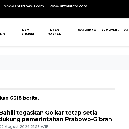
www.antaranews.com
www.antarafoto.com
INFO
LINTAS
POLHUKAM
EKONOMI
OL
ANG
SUMSEL
DAERAH
an 6618 berita.
Bahlil tegaskan Golkar tetap setia
dukung pemerintahan Prabowo-Gibran
02 August 2026 21:58 WIB