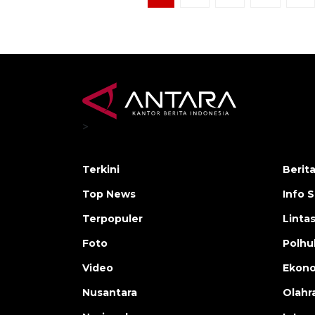
>
Terkini
Berit
Top News
Info 
Terpopuler
Linta
Foto
Polh
Video
Ekon
Nusantara
Olahr