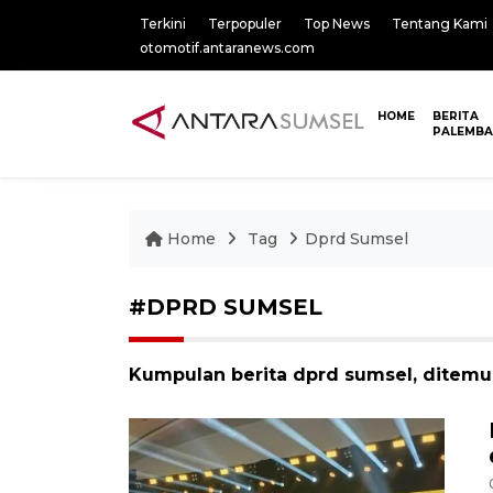
Terkini
Terpopuler
Top News
Tentang Kami
otomotif.antaranews.com
HOME
BERITA
PALEMB
Home
Tag
Dprd Sumsel
#DPRD SUMSEL
Kumpulan berita dprd sumsel, ditemuk