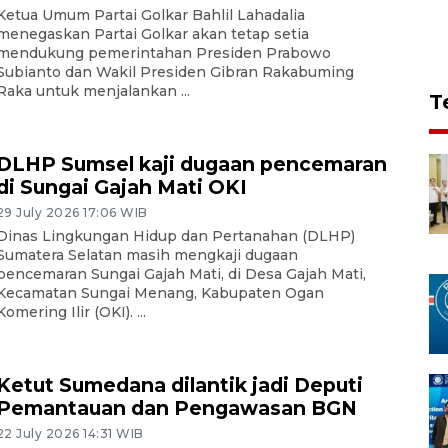
Ketua Umum Partai Golkar Bahlil Lahadalia
menegaskan Partai Golkar akan tetap setia
mendukung pemerintahan Presiden Prabowo
Subianto dan Wakil Presiden Gibran Rakabuming
Raka untuk menjalankan ...
T
DLHP Sumsel kaji dugaan pencemaran
di Sungai Gajah Mati OKI
29 July 2026 17:06 WIB
Dinas Lingkungan Hidup dan Pertanahan (DLHP)
Sumatera Selatan masih mengkaji dugaan
pencemaran Sungai Gajah Mati, di Desa Gajah Mati,
Kecamatan Sungai Menang, Kabupaten Ogan
Komering Ilir (OKI). ...
Ketut Sumedana dilantik jadi Deputi
Pemantauan dan Pengawasan BGN
22 July 2026 14:31 WIB