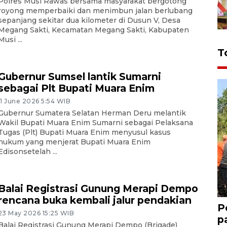
Polres Musi Rawas bersama masyarakat bergotong
royong memperbaiki dan menimbun jalan berlubang
sepanjang sekitar dua kilometer di Dusun V, Desa
Megang Sakti, Kecamatan Megang Sakti, Kabupaten
Musi ...
T
Gubernur Sumsel lantik Sumarni
sebagai Plt Bupati Muara Enim
11 June 2026 5:54 WIB
Gubernur Sumatera Selatan Herman Deru melantik
Wakil Bupati Muara Enim Sumarni sebagai Pelaksana
Tugas (Plt) Bupati Muara Enim menyusul kasus
hukum yang menjerat Bupati Muara Enim
Edisonsetelah ...
Balai Registrasi Gunung Merapi Dempo
rencana buka kembali jalur pendakian
P
23 May 2026 15:25 WIB
p
Balai Registrasi Gunung Merapi Dempo (Brigade)