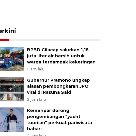
erkini
BPBD Cilacap salurkan 1,18
juta liter air bersih untuk
warga terdampak kekeringan
1 jam lalu
Gubernur Pramono ungkap
alasan pembongkaran JPO
viral di Rasuna Said
2 jam lalu
Kemenpar dorong
pengembangan "yacht
tourism" perkuat pariwisata
bahari
2 jam lalu