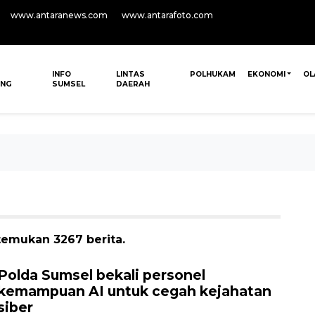
www.antaranews.com
www.antarafoto.com
INFO
LINTAS
POLHUKAM
EKONOMI
OL
ANG
SUMSEL
DAERAH
temukan 3267 berita.
Polda Sumsel bekali personel
kemampuan AI untuk cegah kejahatan
siber