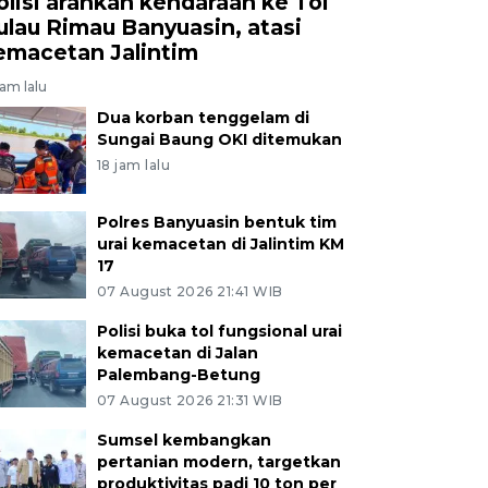
olisi arahkan kendaraan ke Tol
ulau Rimau Banyuasin, atasi
emacetan Jalintim
jam lalu
Dua korban tenggelam di
Sungai Baung OKI ditemukan
18 jam lalu
Polres Banyuasin bentuk tim
urai kemacetan di Jalintim KM
17
07 August 2026 21:41 WIB
Polisi buka tol fungsional urai
kemacetan di Jalan
Palembang-Betung
07 August 2026 21:31 WIB
Sumsel kembangkan
pertanian modern, targetkan
produktivitas padi 10 ton per