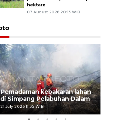
hektare
07 August 2026 20:13 WIB
oto
Pemadaman kebakaran lahan
Kebakaran
di Simpang Pelabuhan Dalam
Rambutan
21 July 2026 11:35 WIB
08 July 2026 