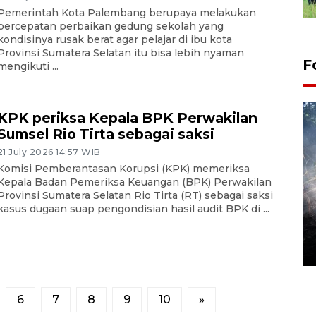
Pemerintah Kota Palembang berupaya melakukan
percepatan perbaikan gedung sekolah yang
kondisinya rusak berat agar pelajar di ibu kota
Provinsi Sumatera Selatan itu bisa lebih nyaman
F
mengikuti ...
KPK periksa Kepala BPK Perwakilan
Sumsel Rio Tirta sebagai saksi
21 July 2026 14:57 WIB
Komisi Pemberantasan Korupsi (KPK) memeriksa
Kepala Badan Pemeriksa Keuangan (BPK) Perwakilan
Provinsi Sumatera Selatan Rio Tirta (RT) sebagai saksi
kasus dugaan suap pengondisian hasil audit BPK di ...
Alokasi anggaran untuk bibit
kopi arabika Gayo
15 June 2026 11:15 WIB
6
7
8
9
10
»