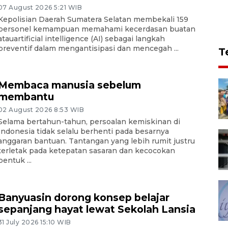
07 August 2026 5:21 WIB
Kepolisian Daerah Sumatera Selatan membekali 159
personel kemampuan memahami kecerdasan buatan
atauartificial intelligence (AI) sebagai langkah
preventif dalam mengantisipasi dan mencegah ...
T
Membaca manusia sebelum
membantu
02 August 2026 8:53 WIB
Selama bertahun-tahun, persoalan kemiskinan di
Indonesia tidak selalu berhenti pada besarnya
anggaran bantuan. Tantangan yang lebih rumit justru
terletak pada ketepatan sasaran dan kecocokan
bentuk ...
Banyuasin dorong konsep belajar
sepanjang hayat lewat Sekolah Lansia
31 July 2026 15:10 WIB