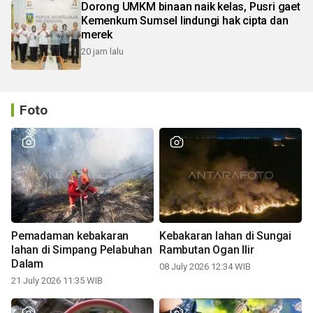
Dorong UMKM binaan naik kelas, Pusri gaet
Kemenkum Sumsel lindungi hak cipta dan
merek
20 jam lalu
Foto
Pemadaman kebakaran
Kebakaran lahan di Sungai
lahan di Simpang Pelabuhan
Rambutan Ogan Ilir
Dalam
08 July 2026 12:34 WIB
21 July 2026 11:35 WIB