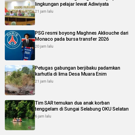
lingkungan pelajar lewat Adiwiyata
21 jam lalu
PSG resmi boyong Maghnes Akliouche dari
Monaco pada bursa transfer 2026
20 jam lalu
Petugas gabungan berjibaku padamkan
karhutla di lima Desa Muara Enim
21 jam lalu
Tim SAR temukan dua anak korban
tenggelam di Sungai Selabung OKU Selatan
6 jam lalu