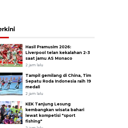
erkini
Hasil Pramusim 2026:
Liverpool telan kekalahan 2-3
saat jamu AS Monaco
2 jam lalu
Tampil gemilang di China, Tim
Sepatu Roda Indonesia raih 19
medali
2 jam lalu
KEK Tanjung Lesung
kembangkan wisata bahari
lewat kompetisi "sport
fishing"
2 jam lalu