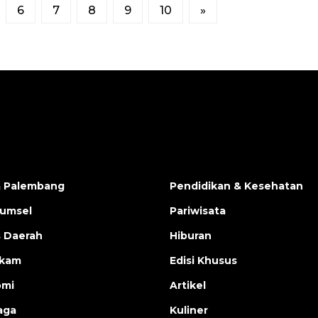
6
7
8
9
10
»
a Palembang
Pendidikan & Kesehatan
Sumsel
Pariwisata
s Daerah
Hiburan
ukam
Edisi Khusus
omi
Artikel
aga
Kuliner