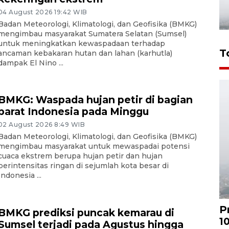
04 August 2026 19:42 WIB
Badan Meteorologi, Klimatologi, dan Geofisika (BMKG)
mengimbau masyarakat Sumatera Selatan (Sumsel)
untuk meningkatkan kewaspadaan terhadap
T
ancaman kebakaran hutan dan lahan (karhutla)
dampak El Nino ...
BMKG: Waspada hujan petir di bagian
barat Indonesia pada Minggu
02 August 2026 8:49 WIB
Badan Meteorologi, Klimatologi, dan Geofisika (BMKG)
mengimbau masyarakat untuk mewaspadai potensi
cuaca ekstrem berupa hujan petir dan hujan
berintensitas ringan di sejumlah kota besar di
Indonesia ...
P
BMKG prediksi puncak kemarau di
1
Sumsel terjadi pada Agustus hingga