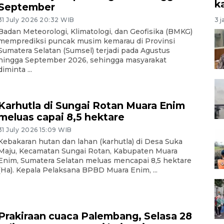
k
September
3 j
31 July 2026 20:32 WIB
Badan Meteorologi, Klimatologi, dan Geofisika (BMKG)
memprediksi puncak musim kemarau di Provinsi
Sumatera Selatan (Sumsel) terjadi pada Agustus
hingga September 2026, sehingga masyarakat
diminta ...
Karhutla di Sungai Rotan Muara Enim
meluas capai 8,5 hektare
31 July 2026 15:09 WIB
Kebakaran hutan dan lahan (karhutla) di Desa Suka
Maju, Kecamatan Sungai Rotan, Kabupaten Muara
Enim, Sumatera Selatan meluas mencapai 8,5 hektare
(Ha). Kepala Pelaksana BPBD Muara Enim, ...
Prakiraan cuaca Palembang, Selasa 28