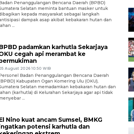
Badan Penanggulangan Bencana Daerah (BPBD)
Sumatera Selatan meminta bantuan masker untuk
dibagikan kepada masyarakat sebagai langkah
antisipasi dampak asap akibat kebakaran hutan dan
lahan ...
BPBD padamkan karhutla Sekarjaya
OKU cegah api merambat ke
permukiman
05 August 2026 10:50 WIB
Personel Badan Penanggulangan Bencana Daerah
(BPBD) Kabupaten Ogan Komering Ulu (OKU),
Sumatera Selatan memadamkan kebakaran hutan dan
lahan (karhutla) di Kelurahan Sekarjaya agar api tidak
menyebar ...
El Nino kuat ancam Sumsel, BMKG
ingatkan potensi karhutla dan
kekeringan ekstrem