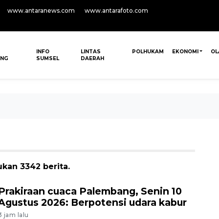
www.antaranews.com
www.antarafoto.com
INFO
LINTAS
POLHUKAM
EKONOMI
OL
ANG
SUMSEL
DAERAH
ukan 3342 berita.
Prakiraan cuaca Palembang, Senin 10
Agustus 2026: Berpotensi udara kabur
3 jam lalu