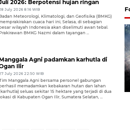
Juli 2026: Berpotensi hujan ringan
F
28 July 2026 8:16 WIB
Badan Meteorologi, Klimatologi, dan Geofisika (BMKG)
memprakirakan cuaca hari ini, Selasa, di sebagian
besar wilayah Indonesia akan diselimuti awan tebal.
Prakirawan BMKG Nazmi dalam tayangan ...
Manggala Agni padamkan karhutla di
Ogan Ilir
Alokasi anggaran untuk bibit
27 July 2026 22:50 WIB
kopi arabika Gayo
Tim Manggala Agni bersama personel gabungan
15 June 2026 11:15 WIB
berhasil memadamkan kebakaran hutan dan lahan
(karhutla) seluas sekitar 15 hektare yang terjadi di dua
lokasi di Kabupaten Ogan Ilir, Sumatera Selatan, ...