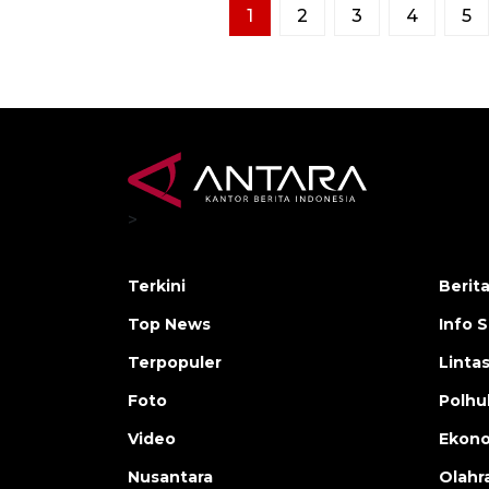
1
2
3
4
5
>
Terkini
Berit
Top News
Info 
Terpopuler
Linta
Foto
Polh
Video
Ekon
Nusantara
Olahr