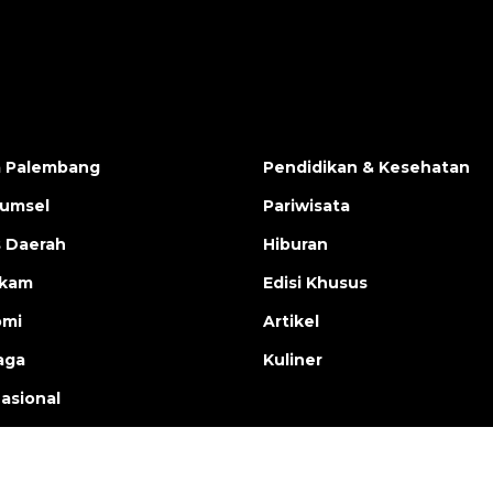
a Palembang
Pendidikan & Kesehatan
Sumsel
Pariwisata
s Daerah
Hiburan
ukam
Edisi Khusus
omi
Artikel
aga
Kuliner
nasional