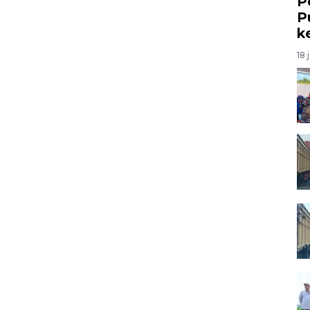
P
P
k
18 