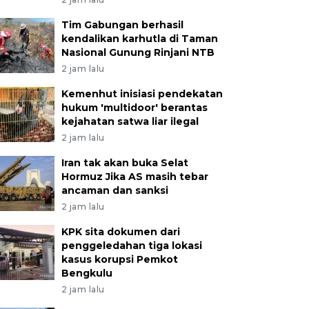
Tim Gabungan berhasil
kendalikan karhutla di Taman
Nasional Gunung Rinjani NTB
2 jam lalu
Kemenhut inisiasi pendekatan
hukum 'multidoor' berantas
kejahatan satwa liar ilegal
2 jam lalu
Iran tak akan buka Selat
Hormuz Jika AS masih tebar
ancaman dan sanksi
2 jam lalu
KPK sita dokumen dari
penggeledahan tiga lokasi
kasus korupsi Pemkot
Bengkulu
2 jam lalu