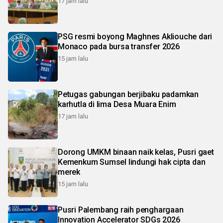
17 jam lalu
PSG resmi boyong Maghnes Akliouche dari
Monaco pada bursa transfer 2026
15 jam lalu
Petugas gabungan berjibaku padamkan
karhutla di lima Desa Muara Enim
17 jam lalu
Dorong UMKM binaan naik kelas, Pusri gaet
Kemenkum Sumsel lindungi hak cipta dan
merek
15 jam lalu
Pusri Palembang raih penghargaan
Innovation Accelerator SDGs 2026