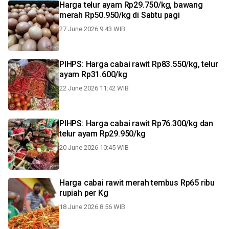
Harga telur ayam Rp29.750/kg, bawang
merah Rp50.950/kg di Sabtu pagi
27 June 2026 9:43 WIB
PIHPS: Harga cabai rawit Rp83.550/kg, telur
ayam Rp31.600/kg
22 June 2026 11:42 WIB
PIHPS: Harga cabai rawit Rp76.300/kg dan
telur ayam Rp29.950/kg
20 June 2026 10:45 WIB
Harga cabai rawit merah tembus Rp65 ribu
rupiah per Kg
18 June 2026 8:56 WIB