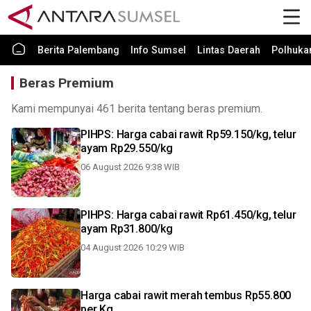
Berita Palembang
Info Sumsel
Lintas Daerah
Polhuk
Beras Premium
Kami mempunyai 461 berita tentang beras premium.
PIHPS: Harga cabai rawit Rp59.150/kg, telur
ayam Rp29.550/kg
06 August 2026 9:38 WIB
PIHPS: Harga cabai rawit Rp61.450/kg, telur
ayam Rp31.800/kg
04 August 2026 10:29 WIB
Harga cabai rawit merah tembus Rp55.800
per Kg