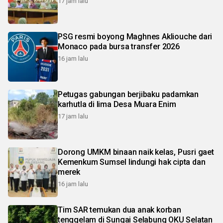
17 jam lalu
PSG resmi boyong Maghnes Akliouche dari
Monaco pada bursa transfer 2026
16 jam lalu
Petugas gabungan berjibaku padamkan
karhutla di lima Desa Muara Enim
17 jam lalu
Dorong UMKM binaan naik kelas, Pusri gaet
Kemenkum Sumsel lindungi hak cipta dan
merek
16 jam lalu
Tim SAR temukan dua anak korban
tenggelam di Sungai Selabung OKU Selatan