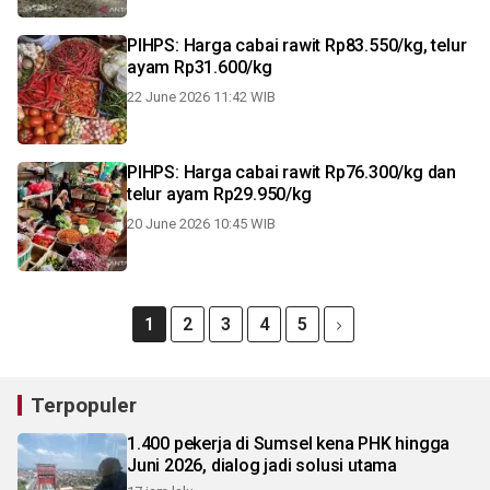
PIHPS: Harga cabai rawit Rp83.550/kg, telur
ayam Rp31.600/kg
22 June 2026 11:42 WIB
PIHPS: Harga cabai rawit Rp76.300/kg dan
telur ayam Rp29.950/kg
20 June 2026 10:45 WIB
1
2
3
4
5
Terpopuler
1.400 pekerja di Sumsel kena PHK hingga
Juni 2026, dialog jadi solusi utama