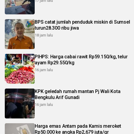
17 jam lalu
BPS catat jumlah penduduk miskin di Sumsel
turun28.300 ribu jiwa
18 jam lalu
PIHPS: Harga cabai rawit Rp59.150/kg, telur
ayam Rp29.550/kg
16 jam lalu
KPK geledah rumah mantan Pj Wali Kota
Bengkulu Arif Gunadi
16 jam lalu
Harga emas Antam pada Kamis meroket
Rp50.000 ke angka Rp2,679 juta/gr