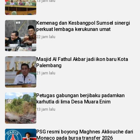
13 jam lalu
Kemenag dan Kesbangpol Sumsel sinergi
perkuat lembaga kerukunan umat
22 jam lalu
Masjid Al Fathul Akbar jadi ikon baru Kota
Palembang
21 jam lalu
Petugas gabungan berjibaku padamkan
karhutla di lima Desa Muara Enim
13 jam lalu
PSG resmi boyong Maghnes Akliouche dari
Monaco pada bursa transfer 2026