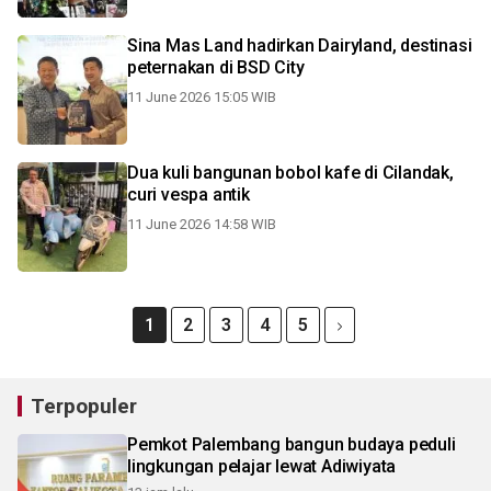
Sina Mas Land hadirkan Dairyland, destinasi
peternakan di BSD City
11 June 2026 15:05 WIB
Dua kuli bangunan bobol kafe di Cilandak,
curi vespa antik
11 June 2026 14:58 WIB
1
2
3
4
5
Terpopuler
Pemkot Palembang bangun budaya peduli
lingkungan pelajar lewat Adiwiyata