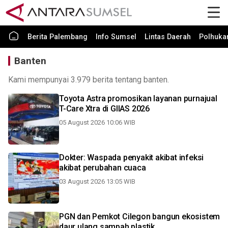
Berita Palembang
Info Sumsel
Lintas Daerah
Polhuk
Banten
Kami mempunyai 3.979 berita tentang banten.
Toyota Astra promosikan layanan purnajual
T-Care Xtra di GIIAS 2026
05 August 2026 10:06 WIB
Dokter: Waspada penyakit akibat infeksi
akibat perubahan cuaca
03 August 2026 13:05 WIB
PGN dan Pemkot Cilegon bangun ekosistem
daur ulang sampah plastik