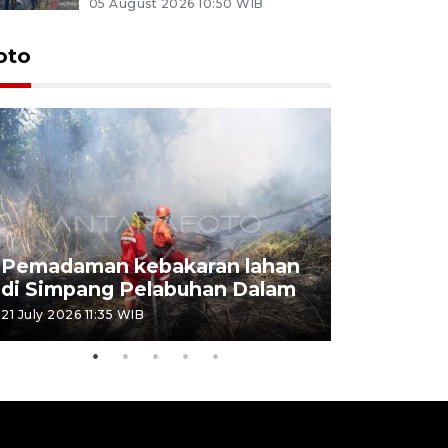
05 August 2026 10:50 WIB
oto
Pemadaman kebakaran lahan
Kebakaran
di Simpang Pelabuhan Dalam
Rambutan
21 July 2026 11:35 WIB
08 July 2026 