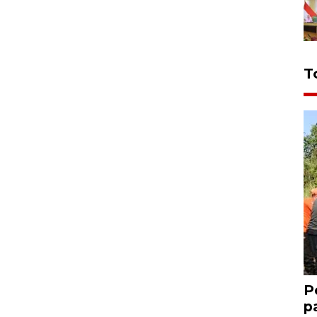
T
P
p