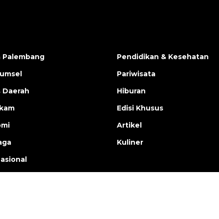
a Palembang
Pendidikan & Kesehatan
Sumsel
Pariwisata
s Daerah
Hiburan
ukam
Edisi Khusus
omi
Artikel
aga
Kuliner
nasional