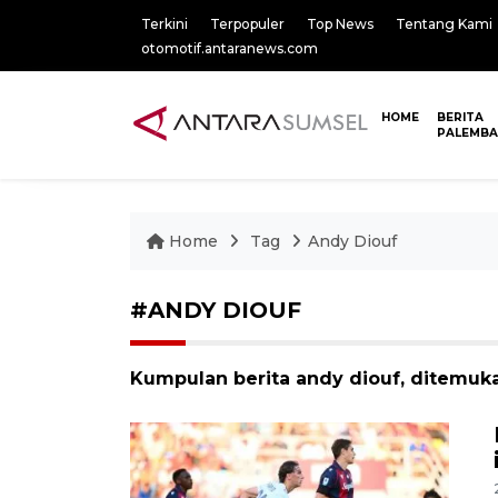
Terkini
Terpopuler
Top News
Tentang Kami
otomotif.antaranews.com
HOME
BERITA
PALEMB
Home
Tag
Andy Diouf
#ANDY DIOUF
Kumpulan berita andy diouf, ditemuka