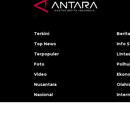
>
Terkini
Berit
Top News
Info 
Terpopuler
Linta
Foto
Polh
Video
Ekon
Nusantara
Olahr
Nasional
Inter
Copyright © ANTARA