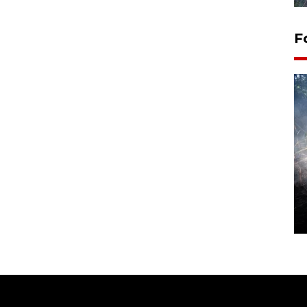
F
Alokasi anggaran untuk bibit
kopi arabika Gayo
15 June 2026 11:15 WIB