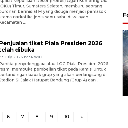
Aparat Kepolisian Resor (Polres) Ogan Komering Ulu
(OKU) Timur, Sumatera Selatan, memburu seorang
buronan berinisial M yang diduga menjadi pemasok
F
utama narkotika jenis sabu-sabu di wilayah
Kecamatan ...
Penjualan tiket Piala Presiden 2026
telah dibuka
23 July 2026 15:34 WIB
Panitia penyelenggara atau LOC Piala Presiden 2026
resmi membuka pembelian tiket pada Kamis, untuk
Alokasi anggaran untuk bibit
pertandingan babak grup yang akan berlangsung di
Stadion Si Jalak Harupat Bandung (Grup A) dan ...
kopi arabika Gayo
15 June 2026 11:15 WIB
6
7
8
9
10
»