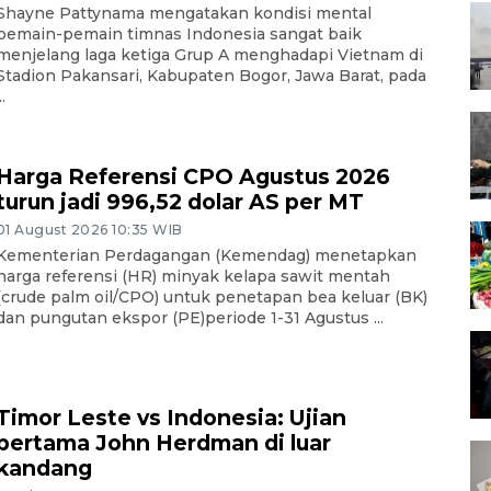
Shayne Pattynama mengatakan kondisi mental
pemain-pemain timnas Indonesia sangat baik
menjelang laga ketiga Grup A menghadapi Vietnam di
Stadion Pakansari, Kabupaten Bogor, Jawa Barat, pada
..
Harga Referensi CPO Agustus 2026
turun jadi 996,52 dolar AS per MT
01 August 2026 10:35 WIB
Kementerian Perdagangan (Kemendag) menetapkan
harga referensi (HR) minyak kelapa sawit mentah
(crude palm oil/CPO) untuk penetapan bea keluar (BK)
dan pungutan ekspor (PE)periode 1-31 Agustus ...
Timor Leste vs Indonesia: Ujian
pertama John Herdman di luar
kandang