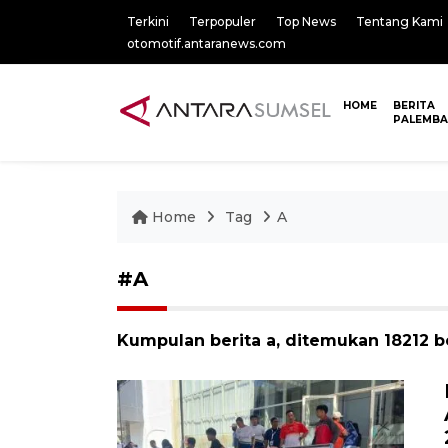
Terkini
Terpopuler
Top News
Tentang Kami
otomotif.antaranews.com
HOME
BERITA
PALEMB
Home
Tag
A
#A
Kumpulan berita a, ditemukan 18212 be