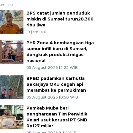
jam lalu
BPS catat jumlah penduduk
miskin di Sumsel turun28.300
ribu jiwa
19 jam lalu
PHR Zona 4 kembangkan tiga
sumur infill baru di Sumsel,
dongkrak produksi migas
nasional
05 August 2026 14:22 WIB
BPBD padamkan karhutla
Sekarjaya OKU cegah api
merambat ke permukiman
05 August 2026 10:50 WIB
Pemkab Muba beri
penghargaan Tim Penyidik
Kejari usut korupsi PT SMB
Rp127 miliar
05 August 2026 9:34 WIB