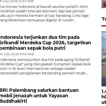
31 July 2026 12:52 WIB
Era timnas Indonesia di bawah asuhan pelatih John
Herdman sudah lima kali bermain, tapi tak pernah
satu pun mereka bermain di luar kandang. Lima laga
T
yang dimainkan semuanya digelar di rumah ...
Indonesia terjunkan dua tim pada
Srikandi Merdeka Cup 2026, targetkan
pembinaan sepak bola putri
30 July 2026 9:58 WIB
Indonesia menerjunkan dua tim pada ajang "Srikandi
Merdeka Cup" yang merupakan turnamen sepak bola
putri U-16 level internasional, sebagai wadah
menambah pengalaman bertanding pemain muda ...
BRI Palembang salurkan bantuan
1
mobil jenazah untuk Yayasan
h
Buddhakirti
u