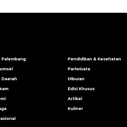
a Palembang
Pendidikan & Kesehatan
Sumsel
Pariwisata
s Daerah
Hiburan
ukam
Edisi Khusus
omi
Artikel
aga
Kuliner
nasional