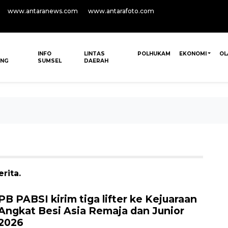
www.antaranews.com
www.antarafoto.com
INFO
LINTAS
POLHUKAM
EKONOMI
OL
ANG
SUMSEL
DAERAH
rita.
PB PABSI kirim tiga lifter ke Kejuaraan
Angkat Besi Asia Remaja dan Junior
2026