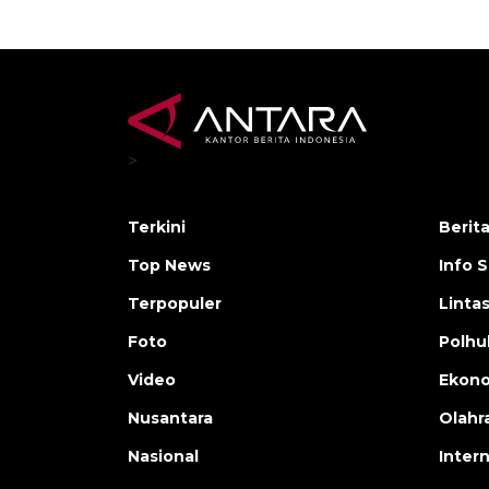
>
Terkini
Berit
Top News
Info 
Terpopuler
Linta
Foto
Polh
Video
Ekon
Nusantara
Olahr
Nasional
Inter