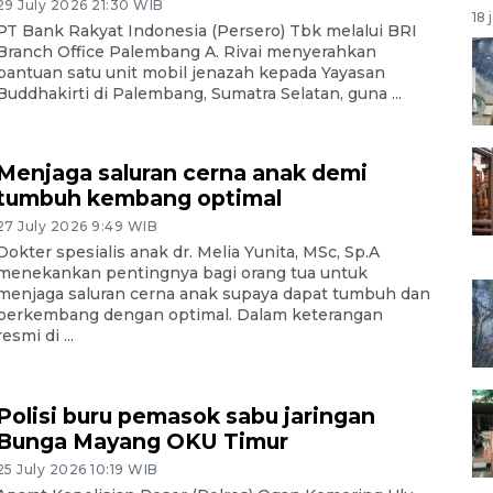
29 July 2026 21:30 WIB
18 
PT Bank Rakyat Indonesia (Persero) Tbk melalui BRI
Branch Office Palembang A. Rivai menyerahkan
bantuan satu unit mobil jenazah kepada Yayasan
Buddhakirti di Palembang, Sumatra Selatan, guna ...
Menjaga saluran cerna anak demi
tumbuh kembang optimal
27 July 2026 9:49 WIB
Dokter spesialis anak dr. Melia Yunita, MSc, Sp.A
menekankan pentingnya bagi orang tua untuk
menjaga saluran cerna anak supaya dapat tumbuh dan
berkembang dengan optimal. Dalam keterangan
resmi di ...
Polisi buru pemasok sabu jaringan
Bunga Mayang OKU Timur
25 July 2026 10:19 WIB