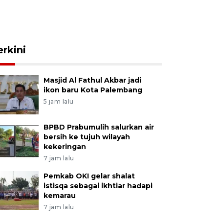
erkini
Masjid Al Fathul Akbar jadi
ikon baru Kota Palembang
5 jam lalu
BPBD Prabumulih salurkan air
bersih ke tujuh wilayah
kekeringan
7 jam lalu
Pemkab OKI gelar shalat
istisqa sebagai ikhtiar hadapi
kemarau
7 jam lalu