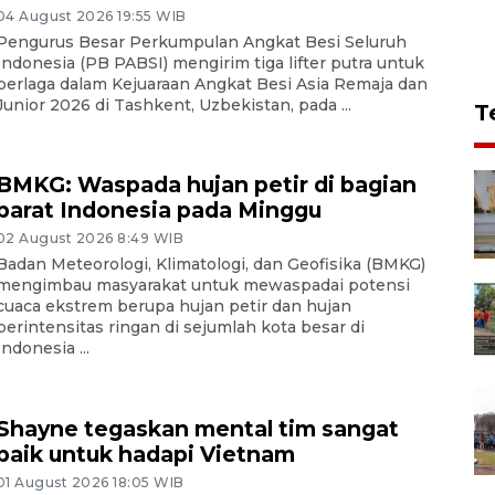
04 August 2026 19:55 WIB
Pengurus Besar Perkumpulan Angkat Besi Seluruh
Indonesia (PB PABSI) mengirim tiga lifter putra untuk
berlaga dalam Kejuaraan Angkat Besi Asia Remaja dan
Junior 2026 di Tashkent, Uzbekistan, pada ...
T
BMKG: Waspada hujan petir di bagian
barat Indonesia pada Minggu
02 August 2026 8:49 WIB
Badan Meteorologi, Klimatologi, dan Geofisika (BMKG)
mengimbau masyarakat untuk mewaspadai potensi
cuaca ekstrem berupa hujan petir dan hujan
berintensitas ringan di sejumlah kota besar di
Indonesia ...
Shayne tegaskan mental tim sangat
baik untuk hadapi Vietnam
01 August 2026 18:05 WIB