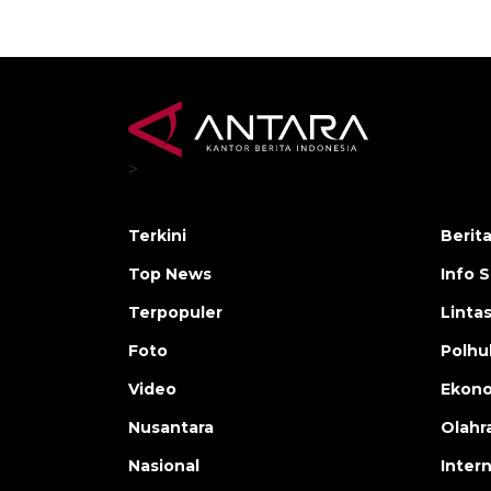
>
Terkini
Berit
Top News
Info 
Terpopuler
Linta
Foto
Polh
Video
Ekon
Nusantara
Olahr
Nasional
Inter