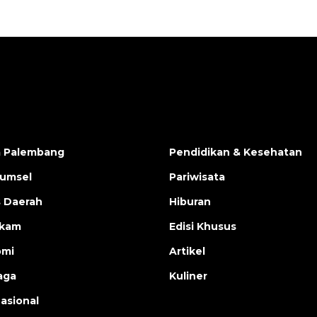
a Palembang
Pendidikan & Kesehatan
Sumsel
Pariwisata
s Daerah
Hiburan
ukam
Edisi Khusus
omi
Artikel
aga
Kuliner
nasional