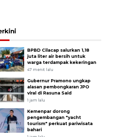
erkini
BPBD Cilacap salurkan 1,18
juta liter air bersih untuk
warga terdampak kekeringan
47 menit lalu
Gubernur Pramono ungkap
alasan pembongkaran JPO
viral di Rasuna Said
1 jam lalu
Kemenpar dorong
pengembangan "yacht
tourism" perkuat pariwisata
bahari
1 jam lalu