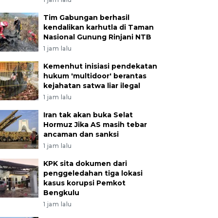
 pendata mengecek blanko manual kosong dan aplikas
um memulai tugas Pendataan Keluarga 2021 di Palemb
Tim Gabungan berhasil
kendalikan karhutla di Taman
2021). Sebanyak 2.489 kader di Kota Palembang dikera
Nasional Gunung Rinjani NTB
taan 412.000 kepala keluarga yang hasil datanya dituj
1 jam lalu
ataan pembangunan serta kesejahteraan keluarga. AN
Kemenhut inisiasi pendekatan
hukum 'multidoor' berantas
kejahatan satwa liar ilegal
1 jam lalu
Iran tak akan buka Selat
Hormuz Jika AS masih tebar
ancaman dan sanksi
1 jam lalu
KPK sita dokumen dari
penggeledahan tiga lokasi
kasus korupsi Pemkot
Bengkulu
1 jam lalu