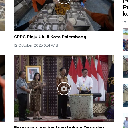
P
P
k
17 
SPPG Plaju Ulu II Kota Palembang
12 October 2025 9:51 WIB
h
Peresmian pos bantuan hukum Desa dan