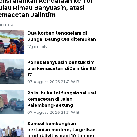
olisi arahkan kendaraan ke Tol
ulau Rimau Banyuasin, atasi
emacetan Jalintim
jam lalu
Dua korban tenggelam di
Sungai Baung OKI ditemukan
17 jam lalu
Polres Banyuasin bentuk tim
urai kemacetan di Jalintim KM
17
07 August 2026 21:41 WIB
Polisi buka tol fungsional urai
kemacetan di Jalan
Palembang-Betung
07 August 2026 21:31 WIB
Sumsel kembangkan
pertanian modern, targetkan
produktivitas padi 10 ton per