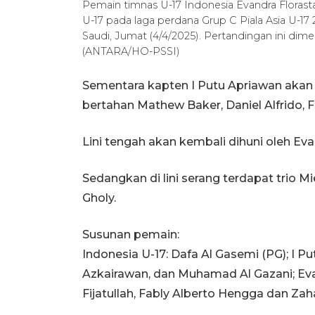
Pemain timnas U-17 Indonesia Evandra Florast
U-17 pada laga perdana Grup C Piala Asia U-17 2
Saudi, Jumat (4/4/2025). Pertandingan ini di
(ANTARA/HO-PSSI)
Sementara kapten I Putu Apriawan aka
bertahan Mathew Baker, Daniel Alfrido,
Lini tengah akan kembali dihuni oleh Eva
Sedangkan di lini serang terdapat trio M
Gholy.
Susunan pemain:
Indonesia U-17: Dafa Al Gasemi (PG); I P
Azkairawan, dan Muhamad Al Gazani; Evan
Fijatullah, Fably Alberto Hengga dan Zah