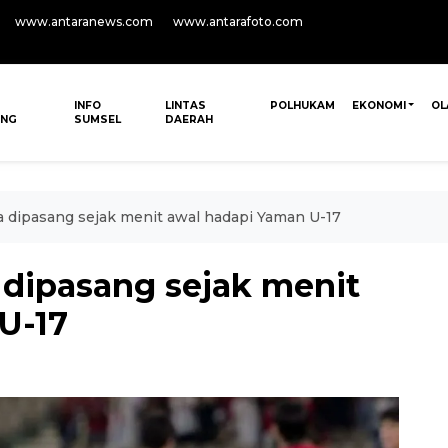
www.antaranews.com
www.antarafoto.com
INFO
LINTAS
POLHUKAM
EKONOMI
OL
ANG
SUMSEL
DAERAH
a dipasang sejak menit awal hadapi Yaman U-17
 dipasang sejak menit
U-17