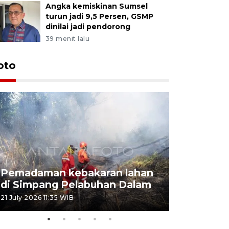
Angka kemiskinan Sumsel
turun jadi 9,5 Persen, GSMP
dinilai jadi pendorong
39 menit lalu
oto
Pemadaman kebakaran lahan
Kebakaran
di Simpang Pelabuhan Dalam
Rambutan
21 July 2026 11:35 WIB
08 July 2026 