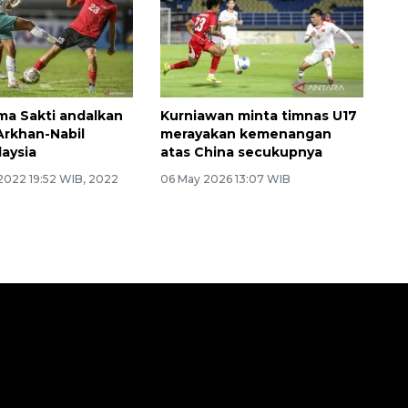
ima Sakti andalkan
Kurniawan minta timnas U17
-Arkhan-Nabil
merayakan kemenangan
laysia
atas China secukupnya
2022 19:52 WIB, 2022
06 May 2026 13:07 WIB