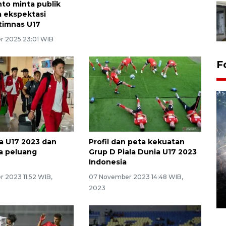
nto minta publik
 ekspektasi
timnas U17
r 2025 23:01 WIB
F
ia U17 2023 dan
Profil dan peta kekuatan
a peluang
Grup D Piala Dunia U17 2023
Indonesia
Alokasi anggaran untuk bibit
 2023 11:52 WIB,
07 November 2023 14:48 WIB,
kopi arabika Gayo
2023
15 June 2026 11:15 WIB