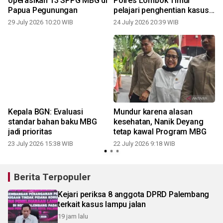
operasikan 13 SPPG MBG di
Polres Lombok Timur
Papua Pegunungan
pelajari penghentian kasus
penipuan dapur MBG
29 July 2026 10:20 WIB
24 July 2026 20:39 WIB
Kepala BGN: Evaluasi
Mundur karena alasan
standar bahan baku MBG
kesehatan, Nanik Deyang
jadi prioritas
tetap kawal Program MBG
23 July 2026 15:38 WIB
22 July 2026 9:18 WIB
Berita Terpopuler
Kejari periksa 8 anggota DPRD Palembang
terkait kasus lampu jalan
19 jam lalu