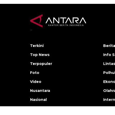
>
Terkini
Berit
Top News
Info 
Terpopuler
Linta
Foto
Polh
Video
Ekon
Nusantara
Olahr
Nasional
Inter