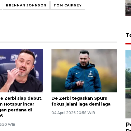
BRENNAN JOHNSON
TOM CAIRNEY
T
e Zerbi siap debut,
De Zerbi tegaskan Spurs
 Hotspur incar
fokus jalani laga demi laga
an perdana di
04 April 2026 20:58 WIB
26
P
 6:50 WIB