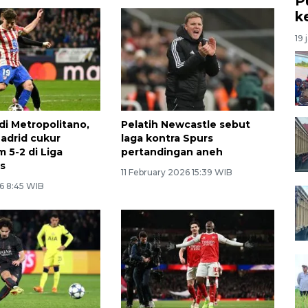
P
k
19 
di Metropolitano,
Pelatih Newcastle sebut
Madrid cukur
laga kontra Spurs
 5-2 di Liga
pertandingan aneh
s
11 February 2026 15:39 WIB
6 8:45 WIB