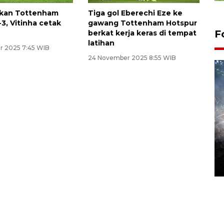
hkan Tottenham
Tiga gol Eberechi Eze ke
3, Vitinha cetak
gawang Tottenham Hotspur
F
berkat kerja keras di tempat
latihan
r 2025 7:45 WIB
24 November 2025 8:55 WIB
Alokasi anggaran untuk bibit
kopi arabika Gayo
15 June 2026 11:15 WIB