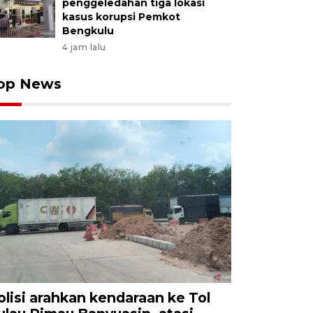
penggeledahan tiga lokasi
kasus korupsi Pemkot
Bengkulu
4 jam lalu
op News
olisi arahkan kendaraan ke Tol