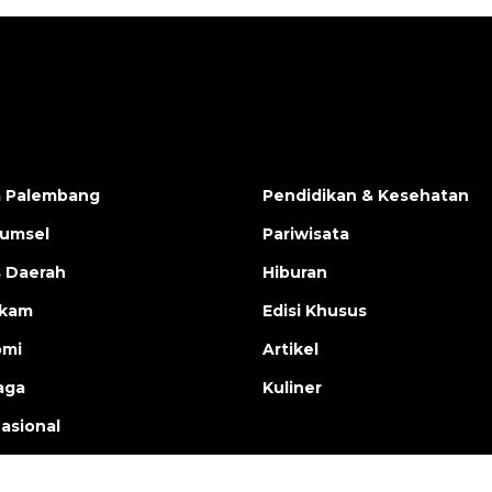
a Palembang
Pendidikan & Kesehatan
Sumsel
Pariwisata
s Daerah
Hiburan
ukam
Edisi Khusus
omi
Artikel
aga
Kuliner
nasional