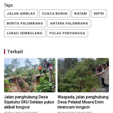
Tags:
JALAN AMBLAS
CUACA BURUK
BATAM
KEPRI
BERITA PALEMBANG
ANTARA PALEMBANG
LURAH SEMBULANG
PULAU PENYANGGA
Terkait
Jalan penghubung Desa
Waspada, jalan penghubung
Sipatuhu OKU Selatan putus
Desa Pelakat Muara Enim
akibat longsor
terancam longsor