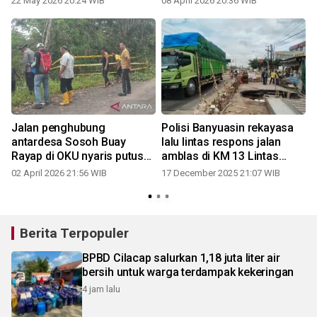
22 May 2026 20:24 WIB
08 April 2026 20:36 WIB
n
Jalan penghubung
Polisi Banyuasin rekayasa
n
antardesa Sosoh Buay
lalu lintas respons jalan
Rayap di OKU nyaris putus
amblas di KM 13 Lintas
akibat longsor
Timur Sumatera
02 April 2026 21:56 WIB
17 December 2025 21:07 WIB
Berita Terpopuler
BPBD Cilacap salurkan 1,18 juta liter air
bersih untuk warga terdampak kekeringan
4 jam lalu