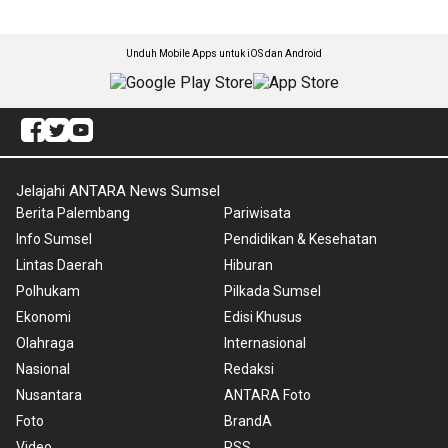
Unduh Mobile Apps untuk iOS dan Android
Jelajahi ANTARA News Sumsel
Berita Palembang
Pariwisata
Info Sumsel
Pendidikan & Kesehatan
Lintas Daerah
Hiburan
Polhukam
Pilkada Sumsel
Ekonomi
Edisi Khusus
Olahraga
Internasional
Nasional
Redaksi
Nusantara
ANTARA Foto
Foto
BrandA
Video
RSS