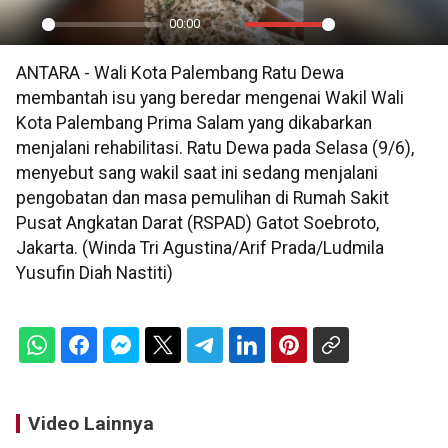
00:00
Play
Mute
Settings
PIP
En
ANTARA - Wali Kota Palembang Ratu Dewa
ful
membantah isu yang beredar mengenai Wakil Wali
Kota Palembang Prima Salam yang dikabarkan
menjalani rehabilitasi. Ratu Dewa pada Selasa (9/6),
menyebut sang wakil saat ini sedang menjalani
pengobatan dan masa pemulihan di Rumah Sakit
Pusat Angkatan Darat (RSPAD) Gatot Soebroto,
Jakarta. (Winda Tri Agustina/Arif Prada/Ludmila
Yusufin Diah Nastiti)
Video Lainnya