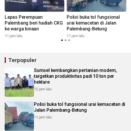
Lapas Perempuan
Polisi buka tol fungsional
m
Palembang beri hadiah CKG
urai kemacetan di Jalan
ke warga binaan
Palembang-Betung
1
11 jam lalu
11 jam lalu
Terpopuler
Sumsel kembangkan pertanian modern,
targetkan produktivitas padi 10 ton per
hektare
12 jam lalu
Polisi buka tol fungsional urai kemacetan di
Jalan Palembang-Betung
11 jam lalu