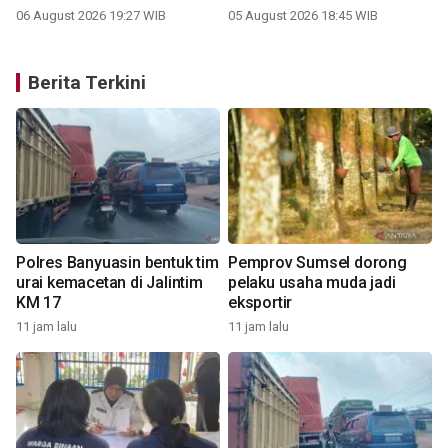
06 August 2026 19:27 WIB
05 August 2026 18:45 WIB
Berita Terkini
Polres Banyuasin bentuk tim
Pemprov Sumsel dorong
urai kemacetan di Jalintim
pelaku usaha muda jadi
KM 17
eksportir
11 jam lalu
11 jam lalu
1