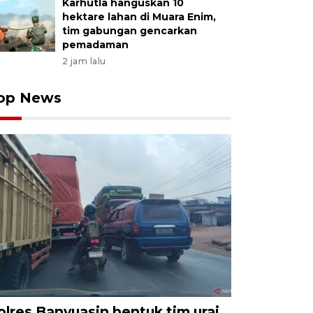
Karhutla hanguskan 10
hektare lahan di Muara Enim,
tim gabungan gencarkan
pemadaman
2 jam lalu
op News
olres Banyuasin bentuk tim urai