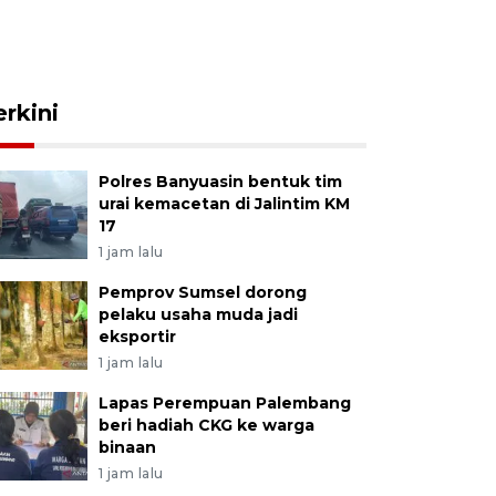
erkini
Polres Banyuasin bentuk tim
urai kemacetan di Jalintim KM
17
1 jam lalu
Pemprov Sumsel dorong
pelaku usaha muda jadi
eksportir
1 jam lalu
Lapas Perempuan Palembang
beri hadiah CKG ke warga
binaan
1 jam lalu