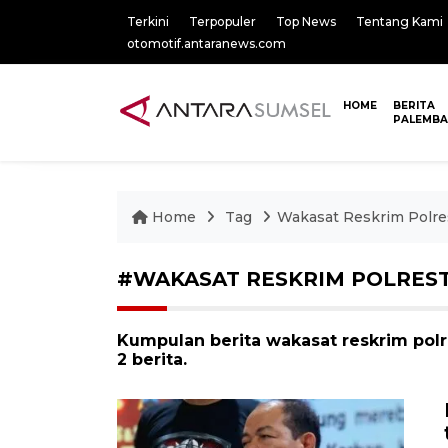
Terkini
Terpopuler
Top News
Tentang Kami
otomotif.antaranews.com
HOME
BERITA
PALEMB
Home
Tag
Wakasat Reskrim Polre
#WAKASAT RESKRIM POLRES
Kumpulan berita wakasat reskrim pol
2 berita.