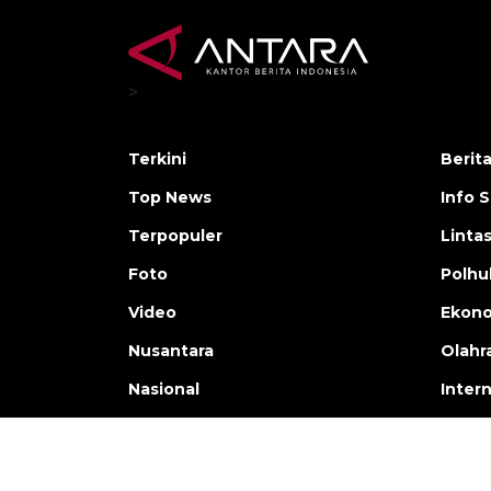
>
Terkini
Berit
Top News
Info 
Terpopuler
Linta
Foto
Polh
Video
Ekon
Nusantara
Olahr
Nasional
Inter
Copyright © ANTARA