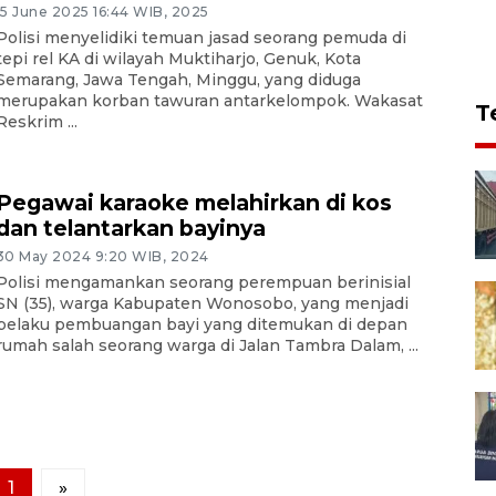
15 June 2025 16:44 WIB, 2025
Polisi menyelidiki temuan jasad seorang pemuda di
tepi rel KA di wilayah Muktiharjo, Genuk, Kota
Semarang, Jawa Tengah, Minggu, yang diduga
merupakan korban tawuran antarkelompok. Wakasat
T
Reskrim ...
Pegawai karaoke melahirkan di kos
dan telantarkan bayinya
30 May 2024 9:20 WIB, 2024
Polisi mengamankan seorang perempuan berinisial
SN (35), warga Kabupaten Wonosobo, yang menjadi
pelaku pembuangan bayi yang ditemukan di depan
rumah salah seorang warga di Jalan Tambra Dalam, ...
1
»