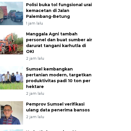
Polisi buka tol fungsional urai
kemacetan di Jalan
Palembang-Betung
1 jam lalu
Manggala Agni tambah
personel dan buat sumber air
darurat tangani karhutla di
OKI
2 jam lalu
Sumsel kembangkan
pertanian modern, targetkan
produktivitas padi 10 ton per
hektare
2 jam lalu
Pemprov Sumsel verifikasi
ulang data penerima bansos
2 jam lalu