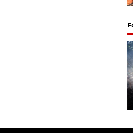
F
Alokasi anggaran untuk bibit
kopi arabika Gayo
15 June 2026 11:15 WIB