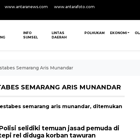
www.antaranews.com
www.antarafoto.com
INFO
LINTAS
POLHUKAM
EKONOMI
OL
ANG
SUMSEL
DAERAH
stabes Semarang Aris Munandar
TABES SEMARANG ARIS MUNANDAR
restabes semarang aris munandar, ditemukan
Polisi selidiki temuan jasad pemuda di
tepi rel diduga korban tawuran