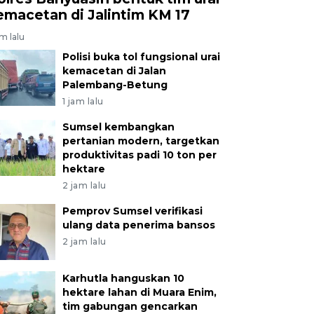
emacetan di Jalintim KM 17
am lalu
Polisi buka tol fungsional urai
kemacetan di Jalan
Palembang-Betung
1 jam lalu
Sumsel kembangkan
pertanian modern, targetkan
produktivitas padi 10 ton per
hektare
2 jam lalu
Pemprov Sumsel verifikasi
ulang data penerima bansos
2 jam lalu
Karhutla hanguskan 10
hektare lahan di Muara Enim,
tim gabungan gencarkan