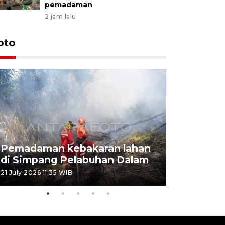
pemadaman
2 jam lalu
oto
Pemadaman kebakaran lahan
Kebakaran
di Simpang Pelabuhan Dalam
Rambutan
21 July 2026 11:35 WIB
08 July 2026 