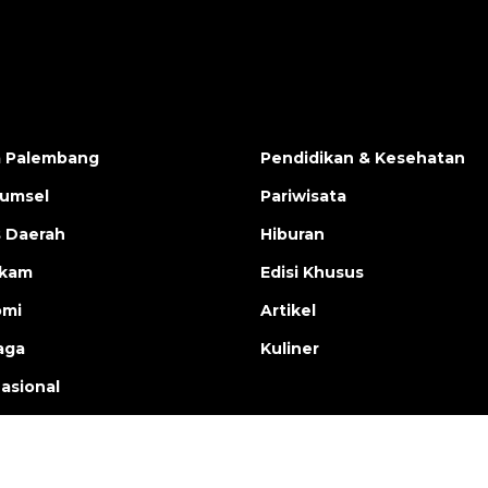
a Palembang
Pendidikan & Kesehatan
Sumsel
Pariwisata
s Daerah
Hiburan
ukam
Edisi Khusus
omi
Artikel
aga
Kuliner
nasional