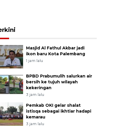
erkini
Masjid Al Fathul Akbar jadi
ikon baru Kota Palembang
1 jam lalu
BPBD Prabumulih salurkan air
bersih ke tujuh wilayah
kekeringan
3 jam lalu
Pemkab OKI gelar shalat
istisqa sebagai ikhtiar hadapi
kemarau
3 jam lalu