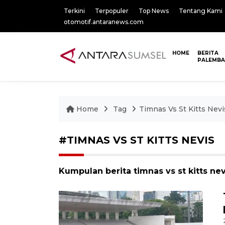
Terkini
Terpopuler
Top News
Tentang Kami
otomotif.antaranews.com
HOME
BERITA
PALEMB
Home
Tag
Timnas Vs St Kitts Nevi
#TIMNAS VS ST KITTS NEVIS
Kumpulan berita timnas vs st kitts nev