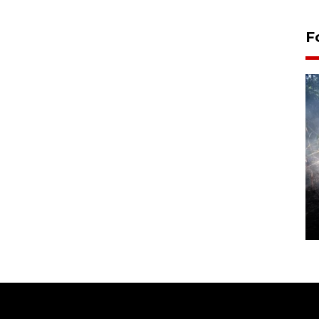
F
Alokasi anggaran untuk bibit
kopi arabika Gayo
15 June 2026 11:15 WIB