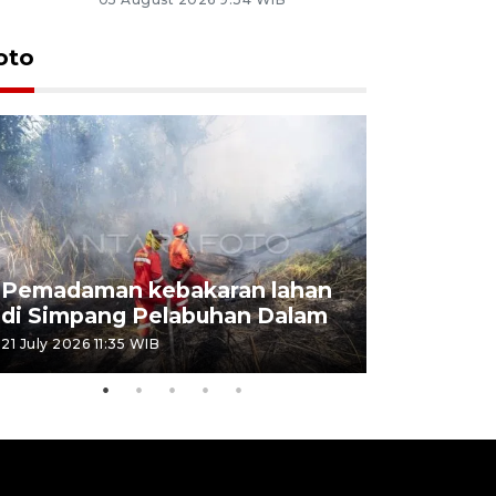
oto
Pemadaman kebakaran lahan
Kebakaran
di Simpang Pelabuhan Dalam
Rambutan
21 July 2026 11:35 WIB
08 July 2026 