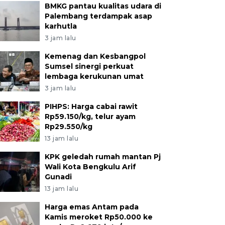
BMKG pantau kualitas udara di
Palembang terdampak asap
karhutla
3 jam lalu
Kemenag dan Kesbangpol
Sumsel sinergi perkuat
lembaga kerukunan umat
3 jam lalu
PIHPS: Harga cabai rawit
Rp59.150/kg, telur ayam
Rp29.550/kg
13 jam lalu
KPK geledah rumah mantan Pj
Wali Kota Bengkulu Arif
Gunadi
13 jam lalu
Harga emas Antam pada
Kamis meroket Rp50.000 ke