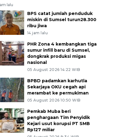
jam lalu
BPS catat jumlah penduduk
miskin di Sumsel turun28.300
ribu jiwa
14 jam lalu
PHR Zona 4 kembangkan tiga
sumur infill baru di Sumsel,
dongkrak produksi migas
nasional
05 August 2026 14:22 WIB
BPBD padamkan karhutla
Sekarjaya OKU cegah api
merambat ke permukiman
05 August 2026 10:50 WIB
Pemkab Muba beri
penghargaan Tim Penyidik
Kejari usut korupsi PT SMB
Rp127 miliar
05 August 2026 9:34 WIB