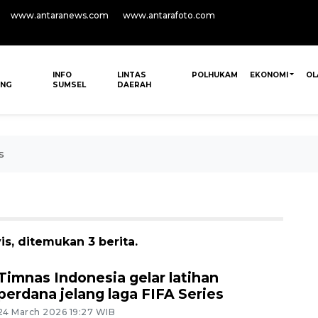
www.antaranews.com
www.antarafoto.com
INFO
LINTAS
POLHUKAM
EKONOMI
OL
ANG
SUMSEL
DAERAH
s
is, ditemukan 3 berita.
Timnas Indonesia gelar latihan
perdana jelang laga FIFA Series
24 March 2026 19:27 WIB