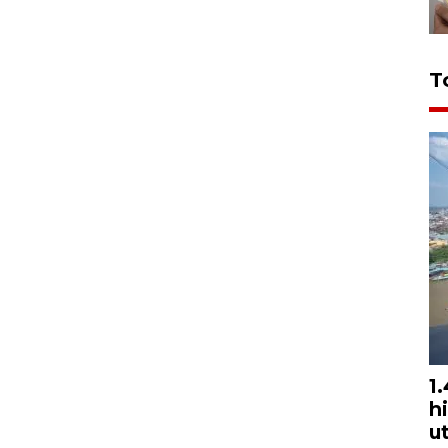
T
1
h
u