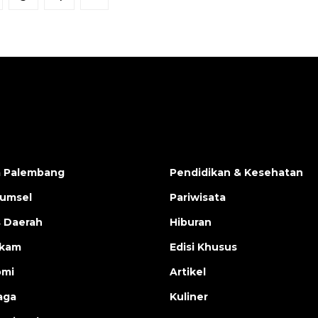
a Palembang
Pendidikan & Kesehatan
Sumsel
Pariwisata
s Daerah
Hiburan
ukam
Edisi Khusus
omi
Artikel
aga
Kuliner