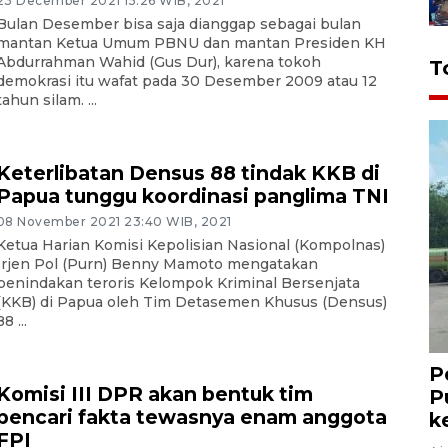
23 December 2021 15:26 WIB, 2021
Bulan Desember bisa saja dianggap sebagai bulan
mantan Ketua Umum PBNU dan mantan Presiden KH
Abdurrahman Wahid (Gus Dur), karena tokoh
T
demokrasi itu wafat pada 30 Desember 2009 atau 12
tahun silam. ...
Keterlibatan Densus 88 tindak KKB di
Papua tunggu koordinasi panglima TNI
08 November 2021 23:40 WIB, 2021
Ketua Harian Komisi Kepolisian Nasional (Kompolnas)
Irjen Pol (Purn) Benny Mamoto mengatakan
penindakan teroris Kelompok Kriminal Bersenjata
(KKB) di Papua oleh Tim Detasemen Khusus (Densus)
88 ...
P
Komisi III DPR akan bentuk tim
P
pencari fakta tewasnya enam anggota
k
FPI