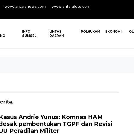
www.antaranews.com
www.antarafoto.com
INFO
LINTAS
POLHUKAM
EKONOMI
OL
ANG
SUMSEL
DAERAH
rita.
Kasus Andrie Yunus: Komnas HAM
desak pembentukan TGPF dan Revisi
UU Peradilan Militer