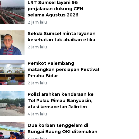
LRT Sumsel layani 96
perjalanan dukung CFN
selama Agustus 2026
2 jam lalu
Sekda Sumsel minta layanan
kesehatan tak abaikan etika
2 jam lalu
Pemkot Palembang
matangkan persiapan Festival
Perahu Bidar
2 jam lalu
Polisi arahkan kendaraan ke
Tol Pulau Rimau Banyuasin,
atasi kemacetan Jalintim
4 jam lalu
Dua korban tenggelam di
Sungai Baung OKI ditemukan
4 jam lalu