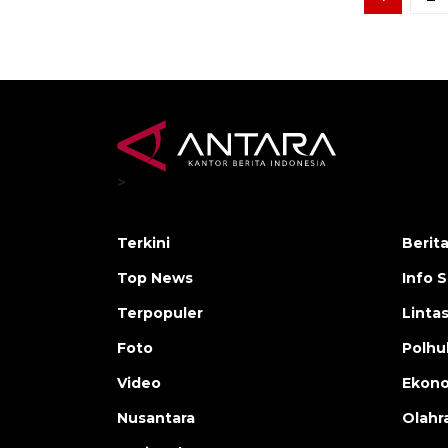
>
Terkini
Berit
Top News
Info 
Terpopuler
Linta
Foto
Polh
Video
Ekon
Nusantara
Olahr