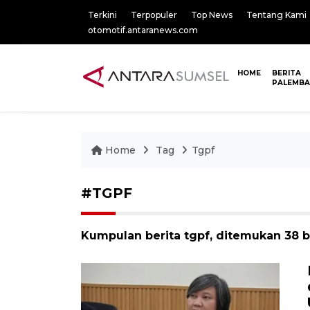
Terkini
Terpopuler
Top News
Tentang Kami
otomotif.antaranews.com
HOME
BERITA
PALEMB
Home
Tag
Tgpf
#TGPF
Kumpulan berita tgpf, ditemukan 38 be