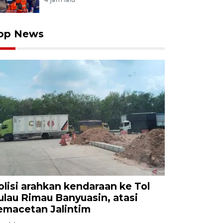
op News
olisi arahkan kendaraan ke Tol
ulau Rimau Banyuasin, atasi
emacetan Jalintim