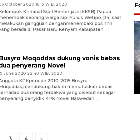
F
06 October 2020 16:15 WIB, 2020
Kelompok Kriminal Sipil Bersenjata (KKSB) Papua
menembak seorang warga sipilYulius Wetipo (34) saat
melakukan gangguan denganmenembaki pos TNI
yang berada di Pasar Baru Kenyam Kabupaten ...
Busyro Moqoddas dukung vonis bebas
dua penyerang Novel
Alokasi anggaran untuk bibit
19 June 2020 22:40 WIB, 2020
kopi arabika Gayo
Anggota KPKperiode 2010-2015,Busyro
15 June 2026 11:15 WIB
Muqoddas,mendukung hakim memutuskan bebas
terhadap dua orang terdakwa yang disebut sebagai
penyerang penyidik KPK Novel Baswedan. ...
3
4
»