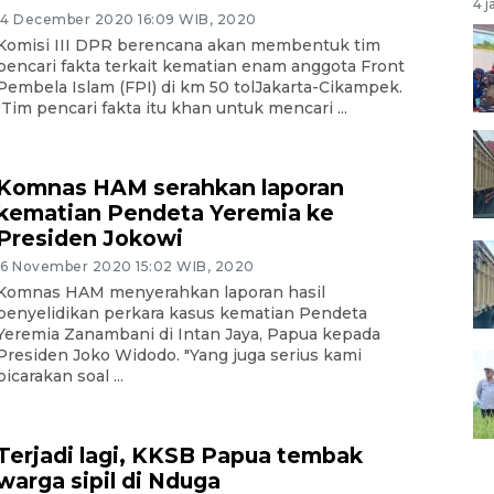
4 j
14 December 2020 16:09 WIB, 2020
Komisi III DPR berencana akan membentuk tim
pencari fakta terkait kematian enam anggota Front
Pembela Islam (FPI) di km 50 tolJakarta-Cikampek.
"Tim pencari fakta itu khan untuk mencari ...
Komnas HAM serahkan laporan
kematian Pendeta Yeremia ke
Presiden Jokowi
16 November 2020 15:02 WIB, 2020
Komnas HAM menyerahkan laporan hasil
penyelidikan perkara kasus kematian Pendeta
Yeremia Zanambani di Intan Jaya, Papua kepada
Presiden Joko Widodo. "Yang juga serius kami
bicarakan soal ...
Terjadi lagi, KKSB Papua tembak
warga sipil di Nduga