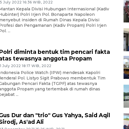
15 July 2022 16:36 WIB, 2022
Mantan Kepala Divisi Hubungan Internasional (Kadiv
Hubinter) Polri Irjen Pol. Bonaparte Napoleon
menyebut insiden di Rumah Dinas Kepala Divisi
Profesi dan Pengamanan (Kadiv Propam) Polri Irjen
Pol. ...
Polri diminta bentuk tim pencari fakta
atas tewasnya anggota Propam
11 July 2022 18:17 WIB, 2022
Indonesia Police Watch (IPW) mendesak Kapolri
Jenderal Pol. Listyo Sigit Prabowo membentuk Tim
Gabungan Pencari Fakta (TGPF) atas tewasnya
anggota Propam yang tertembak di rumah dinas
pejabat ...
Gus Dur dan "trio" Gus Yahya, Said Aqil
Sirodj, As'ad Ali