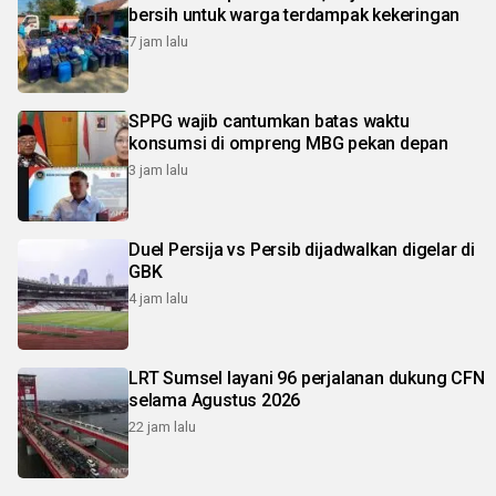
bersih untuk warga terdampak kekeringan
7 jam lalu
SPPG wajib cantumkan batas waktu
konsumsi di ompreng MBG pekan depan
3 jam lalu
Duel Persija vs Persib dijadwalkan digelar di
GBK
4 jam lalu
LRT Sumsel layani 96 perjalanan dukung CFN
selama Agustus 2026
22 jam lalu