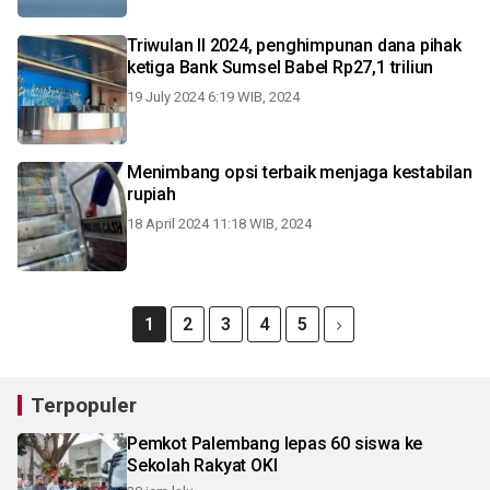
Triwulan II 2024, penghimpunan dana pihak
ketiga Bank Sumsel Babel Rp27,1 triliun
19 July 2024 6:19 WIB, 2024
Menimbang opsi terbaik menjaga kestabilan
rupiah
18 April 2024 11:18 WIB, 2024
1
2
3
4
5
Terpopuler
Pemkot Palembang lepas 60 siswa ke
Sekolah Rakyat OKI