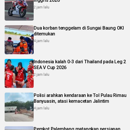
Inggris 2026
2 jam lalu
Dua korban tenggelam di Sungai Baung OKI
ditemukan
4 jam lalu
Indonesia kalah 0-3 dari Thailand pada Leg 2
SEA V Cup 2026
2 jam lalu
Polisi arahkan kendaraan ke Tol Pulau Rimau
Banyuasin, atasi kemacetan Jalintim
4 jam lalu
Pemkot Palembang matangkan persiapan