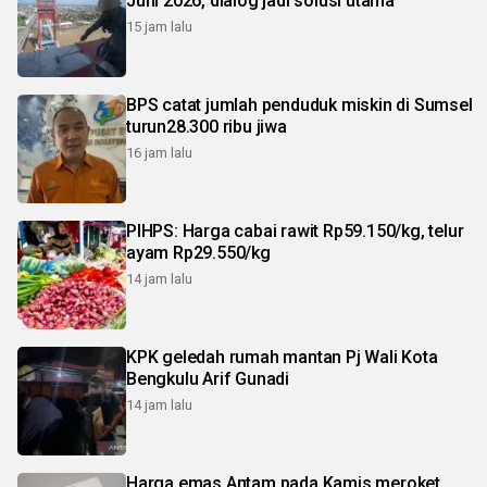
Juni 2026, dialog jadi solusi utama
15 jam lalu
BPS catat jumlah penduduk miskin di Sumsel
turun28.300 ribu jiwa
16 jam lalu
PIHPS: Harga cabai rawit Rp59.150/kg, telur
ayam Rp29.550/kg
14 jam lalu
KPK geledah rumah mantan Pj Wali Kota
Bengkulu Arif Gunadi
14 jam lalu
Harga emas Antam pada Kamis meroket