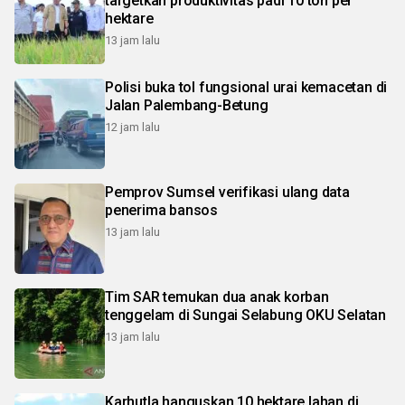
targetkan produktivitas padi 10 ton per
hektare
13 jam lalu
Polisi buka tol fungsional urai kemacetan di
Jalan Palembang-Betung
12 jam lalu
Pemprov Sumsel verifikasi ulang data
penerima bansos
13 jam lalu
Tim SAR temukan dua anak korban
tenggelam di Sungai Selabung OKU Selatan
13 jam lalu
Karhutla hanguskan 10 hektare lahan di