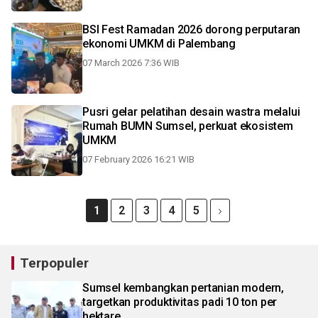
BSI Fest Ramadan 2026 dorong perputaran
ekonomi UMKM di Palembang
07 March 2026 7:36 WIB
Pusri gelar pelatihan desain wastra melalui
Rumah BUMN Sumsel, perkuat ekosistem
UMKM
07 February 2026 16:21 WIB
1
2
3
4
5
Terpopuler
Sumsel kembangkan pertanian modern,
targetkan produktivitas padi 10 ton per
hektare