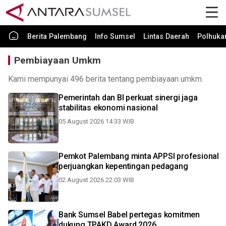
Berita Palembang
Info Sumsel
Lintas Daerah
Polhuk
Pembiayaan Umkm
Kami mempunyai 496 berita tentang pembiayaan umkm.
Pemerintah dan BI perkuat sinergi jaga
stabilitas ekonomi nasional
05 August 2026 14:33 WIB
Pemkot Palembang minta APPSI profesional
perjuangkan kepentingan pedagang
02 August 2026 22:03 WIB
Bank Sumsel Babel pertegas komitmen
dukung TPAKD Award 2026