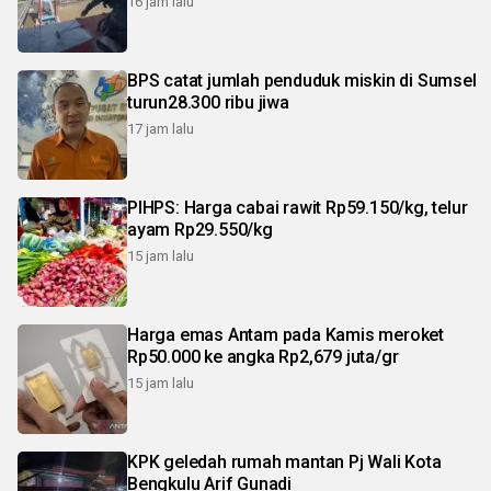
16 jam lalu
BPS catat jumlah penduduk miskin di Sumsel
turun28.300 ribu jiwa
17 jam lalu
PIHPS: Harga cabai rawit Rp59.150/kg, telur
ayam Rp29.550/kg
15 jam lalu
Harga emas Antam pada Kamis meroket
Rp50.000 ke angka Rp2,679 juta/gr
15 jam lalu
KPK geledah rumah mantan Pj Wali Kota
Bengkulu Arif Gunadi