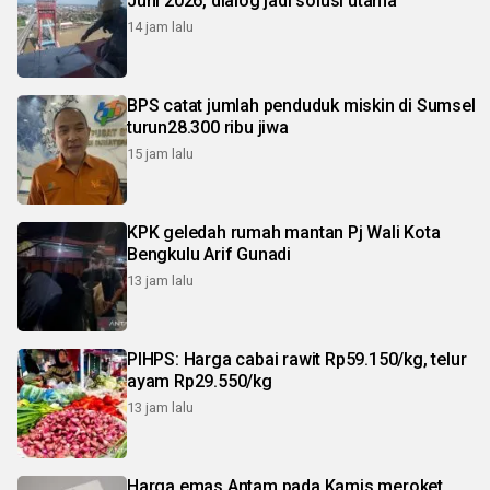
Juni 2026, dialog jadi solusi utama
14 jam lalu
BPS catat jumlah penduduk miskin di Sumsel
turun28.300 ribu jiwa
15 jam lalu
KPK geledah rumah mantan Pj Wali Kota
Bengkulu Arif Gunadi
13 jam lalu
PIHPS: Harga cabai rawit Rp59.150/kg, telur
ayam Rp29.550/kg
13 jam lalu
Harga emas Antam pada Kamis meroket