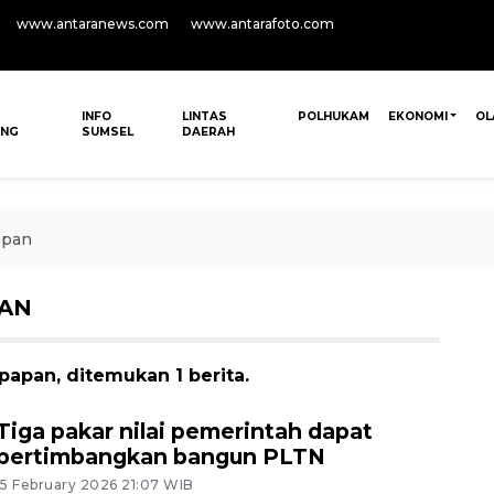
www.antaranews.com
www.antarafoto.com
INFO
LINTAS
POLHUKAM
EKONOMI
OL
ANG
SUMSEL
DAERAH
apan
PAN
papan, ditemukan 1 berita.
Tiga pakar nilai pemerintah dapat
pertimbangkan bangun PLTN
15 February 2026 21:07 WIB