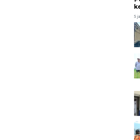
k
5 j