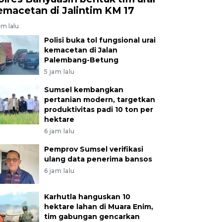
emacetan di Jalintim KM 17
am lalu
Polisi buka tol fungsional urai
kemacetan di Jalan
Palembang-Betung
5 jam lalu
Sumsel kembangkan
pertanian modern, targetkan
produktivitas padi 10 ton per
hektare
6 jam lalu
Pemprov Sumsel verifikasi
ulang data penerima bansos
6 jam lalu
Karhutla hanguskan 10
hektare lahan di Muara Enim,
tim gabungan gencarkan