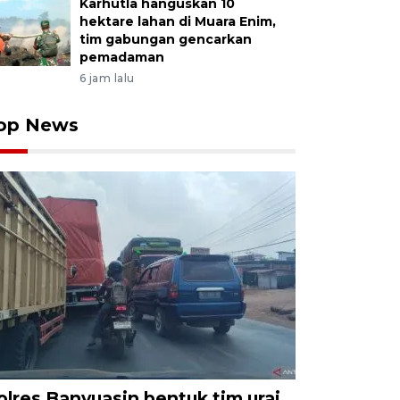
Karhutla hanguskan 10
hektare lahan di Muara Enim,
tim gabungan gencarkan
pemadaman
6 jam lalu
op News
olres Banyuasin bentuk tim urai