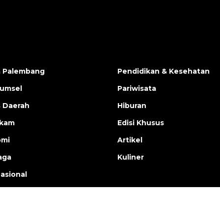
a Palembang
Pendidikan & Kesehatan
Sumsel
Pariwisata
s Daerah
Hiburan
ukam
Edisi Khusus
omi
Artikel
aga
Kuliner
nasional