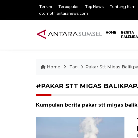
Terkini
Terpopuler
Top News
Tentang Kami
otomotif.antaranews.com
HOME
BERITA
PALEMB
Home
Tag
Pakar Stt Migas Balikp
#PAKAR STT MIGAS BALIKPA
Kumpulan berita pakar stt migas balik