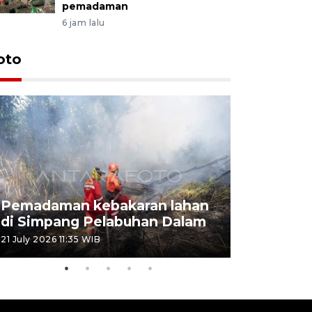
pemadaman
6 jam lalu
oto
Pemadaman kebakaran lahan
Kebakaran
di Simpang Pelabuhan Dalam
Rambutan
21 July 2026 11:35 WIB
08 July 2026 