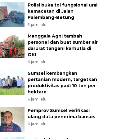
Polisi buka tol fungsional urai
kemacetan di Jalan
Palembang-Betung
5 jam lalu
Manggala Agni tambah
personel dan buat sumber air
darurat tangani karhutla di
OKI
6 jam lalu
Sumsel kembangkan
pertanian modern, targetkan
produktivitas padi 10 ton per
hektare
6 jam lalu
Pemprov Sumsel verifikasi
ulang data penerima bansos
6 jam lalu