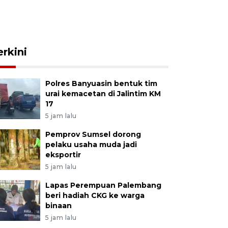
erkini
Polres Banyuasin bentuk tim
urai kemacetan di Jalintim KM
17
5 jam lalu
Pemprov Sumsel dorong
pelaku usaha muda jadi
eksportir
5 jam lalu
Lapas Perempuan Palembang
beri hadiah CKG ke warga
binaan
5 jam lalu