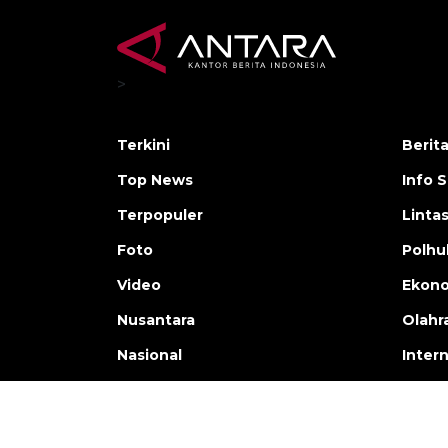
>
Terkini
Berit
Top News
Info 
Terpopuler
Linta
Foto
Polh
Video
Ekon
Nusantara
Olahr
Nasional
Inter
Copyright © ANTARA