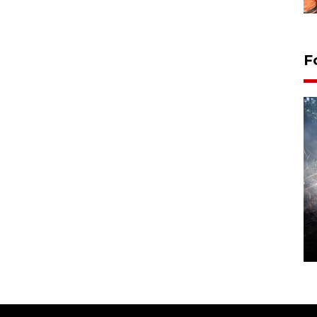
F
Alokasi anggaran untuk bibit
kopi arabika Gayo
15 June 2026 11:15 WIB