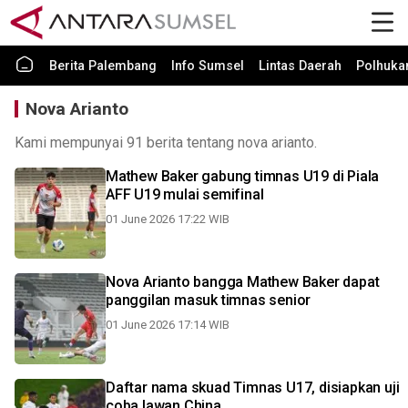
Berita Palembang
Info Sumsel
Lintas Daerah
Polhuk
Nova Arianto
Kami mempunyai 91 berita tentang nova arianto.
Mathew Baker gabung timnas U19 di Piala
AFF U19 mulai semifinal
01 June 2026 17:22 WIB
Nova Arianto bangga Mathew Baker dapat
panggilan masuk timnas senior
01 June 2026 17:14 WIB
Daftar nama skuad Timnas U17, disiapkan uji
coba lawan China