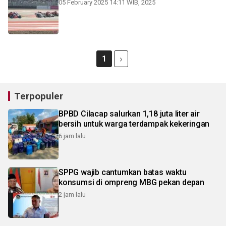
05 February 2025 14:11 WIB, 2025
1
Terpopuler
BPBD Cilacap salurkan 1,18 juta liter air
bersih untuk warga terdampak kekeringan
6 jam lalu
SPPG wajib cantumkan batas waktu
konsumsi di ompreng MBG pekan depan
2 jam lalu